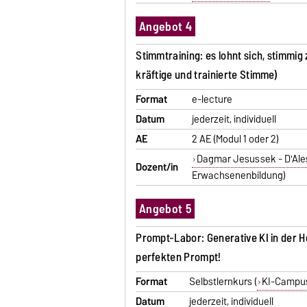
Angebot 4
Stimmtraining: es lohnt sich, stimmig
kräftige und trainierte Stimme)
Format
e-lecture
Datum
jederzeit, individuell
AE
2 AE (Modul 1 oder 2)
Dagmar Jesussek - D'Ale
Dozent/in
Erwachsenenbildung)
Angebot 5
Prompt-Labor: Generative KI in der Ho
perfekten Prompt!
Format
Selbstlernkurs (
KI-Campu
Datum
jederzeit, individuell