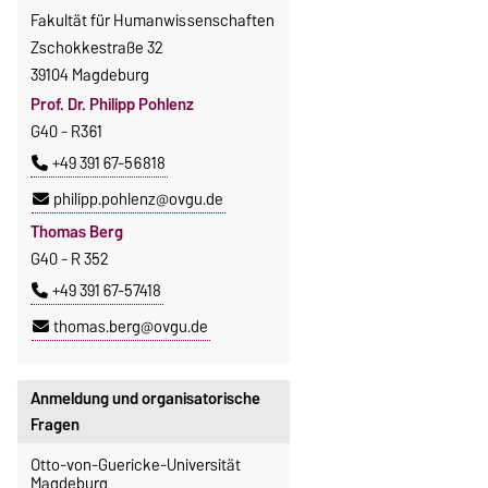
Fakultät für Humanwissenschaften
Zschokkestraße 32
39104 Magdeburg
Prof. Dr. Philipp Pohlenz
G40 - R361
+49 391 67-56818
philipp.pohlenz@ovgu.de
Thomas Berg
G40 - R 352
+49 391 67-57418
thomas.berg@ovgu.de
Anmeldung und organisatorische
Fragen
Otto-von-Guericke-Universität
Magdeburg