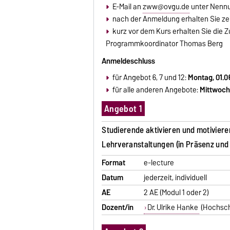
E-Mail an
zww@ovgu.de
unter Nenn
nach der Anmeldung erhalten Sie zei
kurz vor dem Kurs erhalten Sie die
Programmkoordinator Thomas Berg
Anmeldeschluss
für Angebot 6, 7 und 12:
Montag,
01.0
für alle anderen Angebote:
Mittwoch,
Angebot 1
Studierende aktivieren und motiviere
Lehrveranstaltungen (in Präsenz und v
Format
e-lecture
Datum
jederzeit, individuell
AE
2 AE (Modul 1 oder 2)
Dozent/in
Dr. Ulrike Hanke
(Hochschu