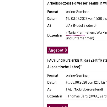
Arbeitsprozesse diverser Teams in wis
Format
online-Seminar
Datum
Mi., 03.06.2026 von 13:00 bis
AE
3 AE (Modul 2 oder 3)
Maria Prahl
(ehem. Workin
Dozent/in
und Unternehmen)
Angebot 8
FAQ’s und kurz erklärt: das Zertifik
Akademische Lehre)“
Format
online-Seminar
Datum
Fr., 05.06.2026 von 12:15 bis
AE
1 AE (Modulübergreifend)
Dozent/in
Thomas Berg
(OVGU, Zert