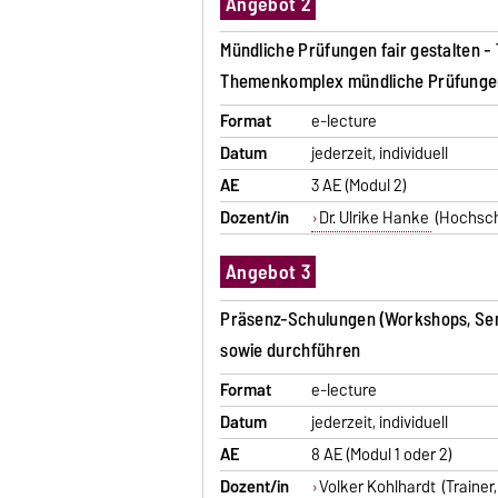
Angebot 2
Mündliche Prüfungen fair gestalten - 
Themenkomplex mündliche Prüfungen
Format
e-lecture
Datum
jederzeit, individuell
AE
3 AE (Modul 2)
Dozent/in
Dr. Ulrike Hanke
(Hochschu
Angebot 3
Präsenz-Schulungen (Workshops, Semi
sowie durchführen
Format
e-lecture
Datum
jederzeit, individuell
AE
8 AE (Modul 1 oder 2)
Dozent/in
Volker Kohlhardt
(Trainer