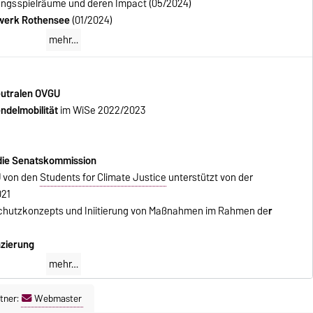
ngsspielräume und deren Impact (05/2024)
samt nahmen
16%
der Universitätsangehörigen teil
twerk Rothensee
(01/2024)
mehr…
mehr…
eutralen OVGU
ndelmobilität
im WiSe 2022/2023
die Senatskommission
U
von den
Students for Climate Justice
unterstützt von der
021
aschutzkonzepts und Iniitierung von Maßnahmen im Rahmen de
r
zierung
mehr…
tner:
Webmaster