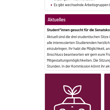
Es gibt wechselnde Arbeitsgruppen (
Aktuelles
Student*innen gesucht für die Senatsk
Aktuell sind die drei studentischen Sit
alle interessierten Studierenden herzlic
einzubringen.
Ihr habt die Möglichkeit, a
Anschluss beantworten wir gern eure Fr
Mitgestaltungsmöglichkeiten.
Die Sitzun
Stunden.
In der Kommission könnt ihr ak
Universität mitwirken – sei es durch eige
Auswertung Mobilitätsumfrage - Pendel
Im Zeitraum von
Oktober - Dezember 20
Mobilitätsumfrage teilgenommen.
Insge