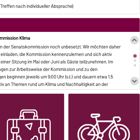
mehr…
Treffen nach individueller Absprache)
ommission Klima
ze in der Senatskommission noch unbesetzt. Wir möchten daher
h einladen, die Kommission kennenzulernen und sich aktiv
n einer Sitzung im Mai oder Juni als Gäste teilzunehmen. Im
agen zur Arbeitsweise der Kommission und zu den
gen beginnen jeweils um 9:00 Uhr (s.t.) und dauern etwa 1,5
tiv an Themen rund um Klima und Nachhaltigkeit an der
ne Projekte, Aktionen oder die Mitarbeit in Arbeitsgruppen.
verhalten
mehr…
22
haben an der OVGU
1351 Personen
an der
samt nahmen
16%
der Universitätsangehörigen teil
mehr…