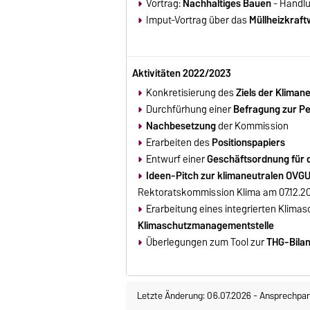
Vortrag:
Nachhaltiges Bauen
- Handlu
Mobilitätsumfrage teilgenommen.
Insge
Imput-Vortrag über das
Müllheizkraf
Aktivitäten 2022/2023
Konkretisierung des
Ziels der Kliman
Durchfürhung einer
Befragung zur Pe
Nachbesetzung
der Kommission
Erarbeiten des
Positionspapiers
Entwurf einer
Geschäftsordnung für 
Ideen-Pitch zur klimaneutralen OVG
Rektoratskommission Klima am 07.12.2
Erarbeitung eines integrierten Klim
Klimaschutzmanagementstelle
Überlegungen zum Tool zur
THG-Bilan
Letzte Änderung: 06.07.2026
-
Ansprechpar