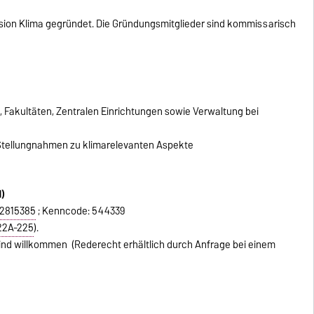
ion Klima gegründet. Die Gründungsmitglieder sind kommissarisch
 Fakultäten, Zentralen Einrichtungen sowie Verwaltung bei
verhalten
Stellungnahmen zu klimarelevanten Aspekte
22
haben an der OVGU
1351 Personen
an der
samt nahmen
16%
der Universitätsangehörigen teil
d)
mehr…
22815385
; Kenncode: 544339
22A-225
).
 sind willkommen (Rederecht erhältlich durch Anfrage bei einem
ng am 12.07.2023 der Beschlussvorlage der Senatskommission
Netto-Treibhausgasneutralität zugestimmt.