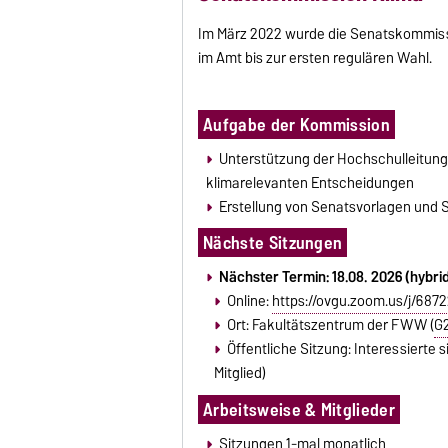
Im März 2022 wurde die Senatskommiss
im Amt bis zur ersten regulären Wahl.
Aufgabe der Kommission
Unterstützung der Hochschulleitung,
klimarelevanten Entscheidungen
Auswertung Mobilitätsumfrage - Pendel
Erstellung von Senatsvorlagen und 
Im Zeitraum von
Oktober - Dezember 20
Nächste Sitzungen
Mobilitätsumfrage teilgenommen.
Insge
Nächster Termin: 18.08. 2026 (hybri
Online:
https://ovgu.zoom.us/j/687
Ort: Fakultätszentrum der FWW (
G
Öffentliche Sitzung: Interessierte
Mitglied)
Beschluss zur Klimaneutralität
Arbeitsweise & Mitglieder
Der Senat der OVGU hat in seiner Sitzu
Klima zur Konkretisierung des Ziels der 
Sitzungen 1-mal monatlich