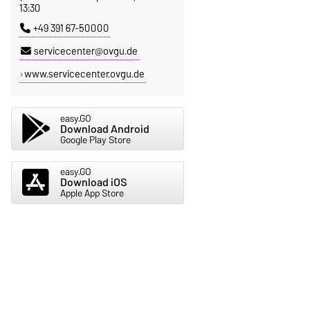
13:30
+49 391 67-50000
servicecenter@ovgu.de
www.servicecenter.ovgu.de
easy.GO
Download Android
Google Play Store
easy.GO
Download iOS
Apple App Store