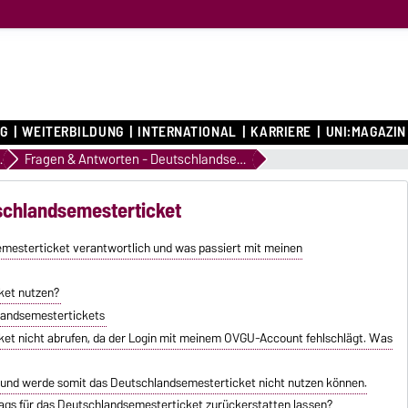
G
WEITERBILDUNG
INTERNATIONAL
KARRIERE
UNI:MAGAZIN
sation
Fragen & Antworten - Deutschlandsemesterticket
schlandsemesterticket
semesterticket verantwortlich und was passiert mit meinen
ket nutzen?
hlandsemestertickets
et nicht abrufen, da der Login mit meinem OVGU-Account fehlschlägt. Was
 und werde somit das Deutschlandsemesterticket nicht nutzen können.
rags für das Deutschlandsemesterticket zurückerstatten lassen?