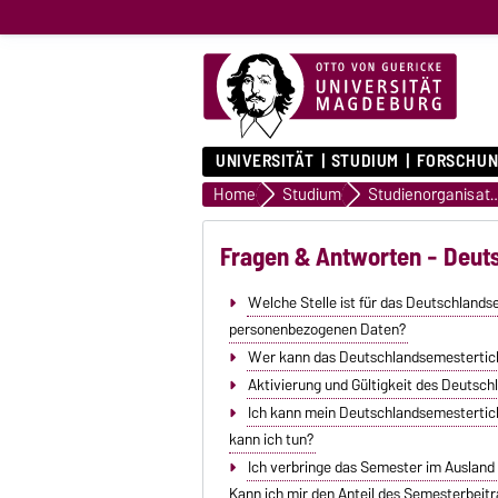
UNIVERSITÄT
STUDIUM
FORSCHUN
Home
Studium
Studienorgani
Fragen & Antworten - Deut
Welche Stelle ist für das Deutschland
personenbezogenen Daten?
Wer kann das Deutschlandsemestertic
Aktivierung und Gültigkeit des Deutsc
Ich kann mein Deutschlandsemestertick
kann ich tun?
Ich verbringe das Semester im Ausland
Kann ich mir den Anteil des Semesterbeit