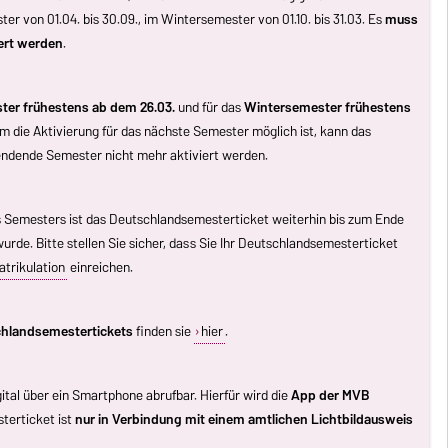
r von 01.04. bis 30.09., im Wintersemester von 01.10. bis 31.03. Es
muss
iert werden
.
r frühestens ab dem 26.03.
und für das
Wintersemester frühestens
m die Aktivierung für das nächste Semester möglich ist, kann das
endende Semester nicht mehr aktiviert werden.
s Semesters ist das Deutschlandsemesterticket weiterhin bis zum Ende
wurde. Bitte stellen Sie sicher, dass Sie Ihr Deutschlandsemesterticket
trikulation
einreichen.
schlandsemestertickets
finden sie
hier
.
ital über ein Smartphone abrufbar. Hierfür wird die
App der MVB
terticket ist
nur in Verbindung mit einem amtlichen Lichtbildausweis