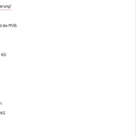
larung/
d die MVB.
. KG
n:
.KG