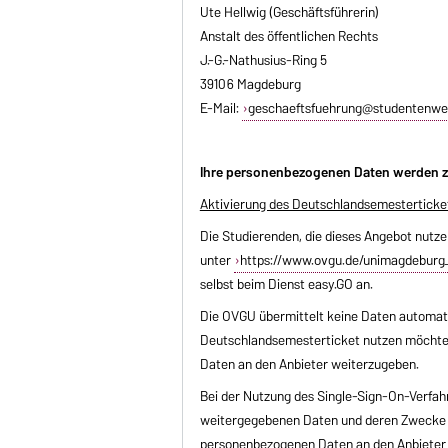
Ute Hellwig (Geschäftsführerin)
Anstalt des öffentlichen Rechts
J.-G.-Nathusius-Ring 5
39106 Magdeburg
E-Mail:
geschaeftsfuehrung@studentenwe
Ihre personenbezogenen Daten werden z
Aktivierung des Deutschlandsemesterticke
Die Studierenden, die dieses Angebot nutz
unter
https://www.ovgu.de/unimagdeburg_
selbst beim Dienst easy.GO an.
Die OVGU übermittelt keine Daten automati
Deutschlandsemesterticket nutzen möchten
Daten an den Anbieter weiterzugeben.
Bei der Nutzung des Single-Sign-On-Verfahr
weitergegebenen Daten und deren Zwecke inf
personenbezogenen Daten an den Anbieter 