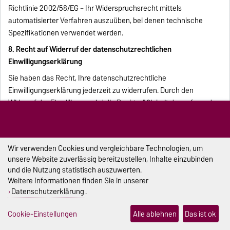
Richtlinie 2002/58/EG – Ihr Widerspruchsrecht mittels
automatisierter Verfahren auszuüben, bei denen technische
Spezifikationen verwendet werden.
8. Recht auf Widerruf der datenschutzrechtlichen
Einwilligungserklärung
Sie haben das Recht, Ihre datenschutzrechtliche
Einwilligungserklärung jederzeit zu widerrufen. Durch den
Widerruf der Einwilligung wird die Rechtmäßigkeit der aufgrund
der Einwilligung bis zum Widerruf erfolgten Verarbeitung nicht
berührt.
9. Automatisierte Entscheidung im Einzelfall einschließlich
Wir verwenden Cookies und vergleichbare Technologien, um
Profiling
unsere Website zuverlässig bereitzustellen, Inhalte einzubinden
und die Nutzung statistisch auszuwerten.
Sie haben das Recht, nicht einer ausschließlich auf einer
Weitere Informationen finden Sie in unserer
automatisierten Verarbeitung – einschließlich Profiling –
Datenschutzerklärung
.
beruhenden Entscheidung unterworfen zu werden, die Ihnen
gegenüber rechtliche Wirkung entfaltet oder Sie in ähnlicher
Cookie-Einstellungen
Alle ablehnen
Das ist ok
Weise erheblich beeinträchtigt. Dies gilt nicht, wenn die