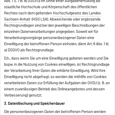
Abs. 1 S. 1 lit. e) DSGVO) im Sinne einer Aufgabenerfüllung als
staatliche Hochschule und Körperschaft des öffentlichen
Rechtes nach dem geltenden
Hochschulgesetz des Landes
Sachsen-Anhalt
(HSG LSA). Abweichende oder ergänzende
Rechtsgrundlagen sind bei den jeweiligen Beschreibungen der
einzelnen Datenverarbeitungen angegeben. Soweit wir für
Verarbeitungsvorgänge personenbezogener Daten eine
Einwilligung der betroffenen Person einholen, dient Art. 6 Abs. 1 lit.
a) DSGVO als Rechtsgrundlage.
D.h., dass wenn Sie um eine Einwilligung gebeten werden und Sie
bspw. in die Nutzung von Cookies einwilligen, ist Rechtsgrundlage
der Verarbeitung Ihrer Daten die erklärte Einwilligung. Wird Ihre
Einwilligung nicht abgefragt, so werden die mithilfe von Cookies
verarbeiteten Daten zur Erfüllung der Aufgaben der OVGU (z. B. an
einem zuverlässigen Betrieb des Onlineangebotes und dessen
Verbesserung) genutzt.
3. Datenlöschung und Speicherdauer
Die personenbezogenen Daten der betroffenen Person werden