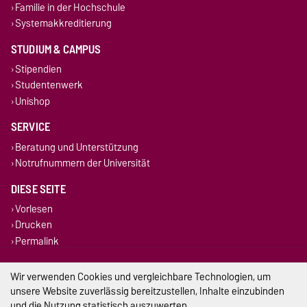
Familie in der Hochschule
Systemakkreditierung
STUDIUM & CAMPUS
Stipendien
Studentenwerk
Unishop
SERVICE
Beratung und Unterstützung
Notrufnummern der Universität
DIESE SEITE
Vorlesen
Drucken
Permalink
Impressum
Wir verwenden Cookies und vergleichbare Technologien, um
unsere Website zuverlässig bereitzustellen, Inhalte einzubinden
Datenschutz
und die Nutzung statistisch auszuwerten.