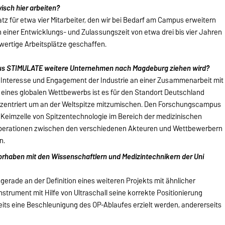
visch hier arbeiten?
tz für etwa vier Mitarbeiter, den wir bei Bedarf am Campus erweitern
einer Entwicklungs- und Zulassungszeit von etwa drei bis vier Jahren
wertige Arbeitsplätze geschaffen.
us STIMULATE weitere Unternehmen nach Magdeburg ziehen wird?
 Interesse und Engagement der Industrie an einer Zusammenarbeit mit
 eines globalen Wettbewerbs ist es für den Standort Deutschland
zentriert um an der Weltspitze mitzumischen. Den Forschungscampus
 Keimzelle von Spitzentechnologie im Bereich der medizinischen
ooperationen zwischen den verschiedenen Akteuren und Wettbewerbern
n.
rhaben mit den Wissenschaftlern und Medizintechnikern der Uni
rade an der Definition eines weiteren Projekts mit ähnlicher
 Instrument mit Hilfe von Ultraschall seine korrekte Positionierung
its eine Beschleunigung des OP-Ablaufes erzielt werden, andererseits