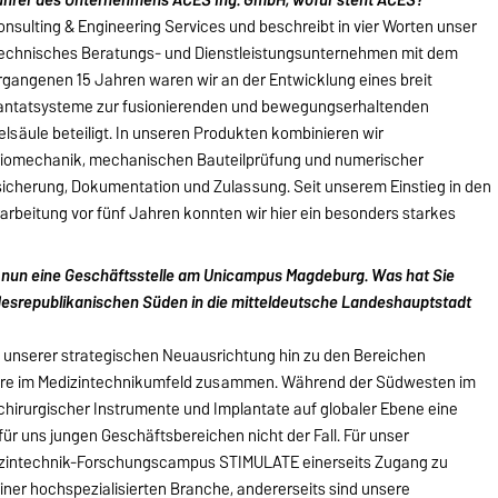
nsulting & Engineering Services und beschreibt in vier Worten unser
urtechnisches Beratungs- und Dienstleistungsunternehmen mit dem
rgangenen 15 Jahren waren wir an der Entwicklung eines breit
plantatsysteme zur fusionierenden und bewegungserhaltenden
säule beteiligt. In unseren Produkten kombinieren wir
Biomechanik, mechanischen Bauteilprüfung und numerischer
sicherung, Dokumentation und Zulassung. Seit unserem Einstieg in den
arbeitung vor fünf Jahren konnten wir hier ein besonders starkes
n nun eine Geschäftsstelle am Unicampus Magdeburg. Was hat Sie
srepublikanischen Süden in die mitteldeutsche Landeshauptstadt
 unserer strategischen Neuausrichtung hin zu den Bereichen
tware im Medizintechnikumfeld zusammen. Während der Südwesten im
chirurgischer Instrumente und Implantate auf globaler Ebene eine
 für uns jungen Geschäftsbereichen nicht der Fall. Für unser
izintechnik-Forschungscampus STIMULATE einerseits Zugang zu
iner hochspezialisierten Branche, andererseits sind unsere