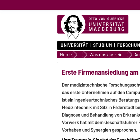
UNIVERSITÄT
STUDIUM
FORSCHUN
Home
Universität
Was uns auszeichnet
Ar
Erste Firmenansiedlung a
Der medizintechnische Forschungsschw
das erste Unternehmen auf den Campu
ist ein ingenieurtechnisches Beratun
Medizintechnik mit Sitz in Filderstadt 
Diagnose und Behandlung von Erkranku
Vorwerk hat mit dem Geschäftsführer 
Vorhaben und Synergien gesprochen.
Herr Trautwein, Sie sind der Geschäft