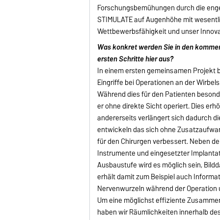
Forschungsbemühungen durch die enge 
STIMULATE auf Augenhöhe mit wesentli
Wettbewerbsfähigkeit und unser Innovat
Was konkret werden Sie in den kommen
ersten Schritte hier aus?
In einem ersten gemeinsamen Projekt be
Eingriffe bei Operationen an der Wirbe
Während dies für den Patienten besonde
er ohne direkte Sicht operiert. Dies erh
andererseits verlängert sich dadurch di
entwickeln das sich ohne Zusatzaufwand
für den Chirurgen verbessert. Neben der
Instrumente und eingesetzter Implantate
Ausbaustufe wird es möglich sein, Bil
erhält damit zum Beispiel auch Informa
Nervenwurzeln während der Operation u
Um eine möglichst effiziente Zusamme
haben wir Räumlichkeiten innerhalb d