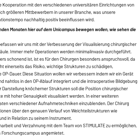
Kooperation mit den verschiedenen universitären Einrichtungen von
ch größeren Mittbewerbern in unserer Branche, was unsere
ionstempo nachhaltig positiv beeinflussen wird.
den Monaten hier auf dem Unicampus bewegen wollen, wie sehen die
fassen wir uns mit der Verbesserung der Visualisierung chirurgischer
lsäule. Immer mehr Operationen werden minimalinvasiv durchgeführt.
rs schonend ist, ist es für den Chirurgen besonders anspruchsvoll, da
öht einerseits das Risiko, wichtige Strukturen zu schädigen,
e OP-Dauer. Diese Situation wollen wir verbessern indem wir ein Gerät
 nahtlos in den OP-Ablauf integriert und die intraoperative Bildgebung
 Darstellung knöcherner Strukturen soll die Position chirurgischer
 mit hoher Genauigkeit visualisiert werden. In einer weiteren
ddaten verschiedener Aufnahmetechniken einzublenden. Der Chirurg
tionen über den genauen Verlauf von Weichteilstrukturen wie
nd in Relation zu seinem Instrument.
narbeit und Verzahnung mit dem Team von STIMULATE zu ermöglichen,
es Forschungscampus angemietet.