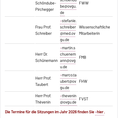
schoendu
Schöndube-
FWW
be@ovgu.
Pirchegger
de
stefanie.
Frau Prof.
schreiber
Wissenschaftliche
Schreiber
@med.ov
Mitarbeiterin
gu.de
martin.s
Herr Dr.
chuenem
FMB
Schünemann
ann@ovg
u.de
marco.ta
Herr Prof.
ubert@ov
FHW
Taubert
gu.de
Herr Prof.
thevenin
FVST
Thèvenin
@ovgu.de
Die Termine für die Sitzungen im Jahr 2026 finden Sie
hier
.