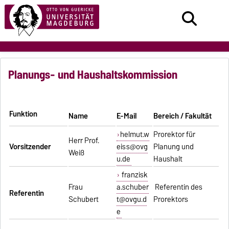
Planungs- und Haushaltskommission
F
unktion
Name
E-Mail
Bereich / Fakultät
helmut.w
Prorektor für
Herr Prof.
Vorsitzender
eiss@ovg
Planung und
Weiß
u.de
Haushalt
franzisk
Frau
a.schuber
Referentin des
Referentin
Schubert
t@ovgu.d
Prorektors
e