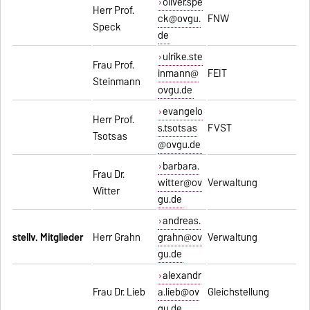
oliver.spe
Herr Prof.
ck@ovgu.
FNW
Speck
de
ulrike.ste
Frau Prof.
inmann@
FEIT
Steinmann
ovgu.de
evangelo
Herr Prof.
s.tsotsas
FVST
Tsotsas
@ovgu.de
barbara.
Frau Dr.
witter@ov
Verwaltung
Witter
gu.de
andreas.
stellv. Mitglieder
Herr Grahn
grahn@ov
Verwaltung
gu.de
alexandr
Frau Dr. Lieb
a.lieb@ov
Gleichstellung
gu.de