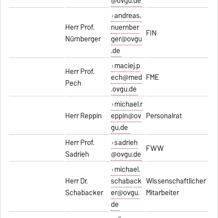
@ovgu.de
andreas.
Herr Prof.
nuernber
FIN
Nürnberger
ger@ovgu
.de
maciej.p
Herr Prof.
ech@med
FME
Pech
.ovgu.de
michael.r
Herr Reppin
eppin@ov
Personalrat
gu,de
Herr Prof.
sadrieh
FWW
Sadrieh
@ovgu.de
michael.
Herr Dr.
schaback
Wissenschaftlicher
Schabacker
er@ovgu.
Mitarbeiter
de