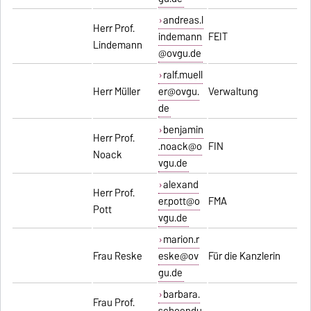
andreas.l
Herr Prof.
indemann
FEIT
Lindemann
@ovgu.de
ralf.muell
Herr Müller
er@ovgu.
Verwaltung
de
benjamin
Herr Prof.
.noack@o
FIN
Noack
vgu.de
alexand
Herr Prof.
er.pott@o
FMA
Pott
vgu.de
marion.r
Frau Reske
eske@ov
Für die Kanzlerin
gu.de
barbara.
Frau Prof.