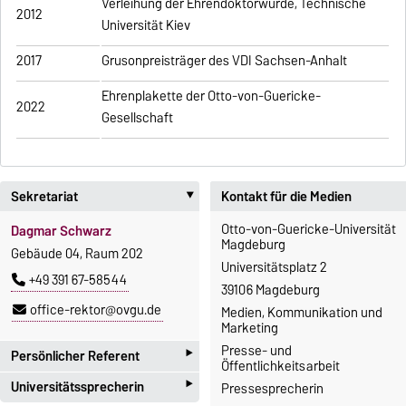
Verleihung der Ehrendoktorwürde, Technische
2012
Universität Kiev
2017
Grusonpreisträger des VDI Sachsen-Anhalt
Ehrenplakette der Otto-von-Guericke-
2022
Gesellschaft
Sekretariat
Kontakt für die Medien
‣
Otto-von-Guericke-Universität
Dagmar Schwarz
Magdeburg
Gebäude 04, Raum 202
Universitätsplatz 2
+49 391 67-58544
39106 Magdeburg
office-rektor@ovgu.de
Medien, Kommunikation und
Marketing
‣
Presse- und
Persönlicher Referent
Öffentlichkeitsarbeit
‣
Universitätssprecherin
Pressesprecherin
Dr. Volker-Uwe Kirbs