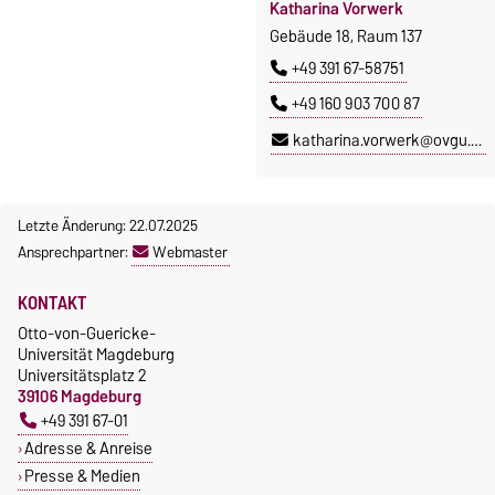
Katharina Vorwerk
Gebäude 04, Raum 201
M. A. Katharina Vorwerk
Gebäude 18, Raum 137
+49 391 67-58683
Gebäude 18, Raum 137
+49 391 67-58751
volker-uwe.kirbs@ovgu.de
+49 391 67-58751
+49 160 903 700 87
presseteam@ovgu.de
katharina.vorwerk@ovgu.de
Letzte Änderung: 22.07.2025
Ansprechpartner:
Webmaster
KONTAKT
Otto-von-Guericke-
Universität Magdeburg
Universitätsplatz 2
39106 Magdeburg
+49 391 67-01
Adresse & Anreise
Presse & Medien