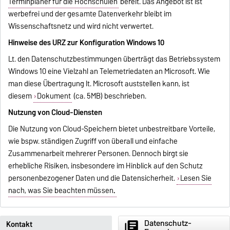
Terminplaner für die Hochschulen
bereit. Das Angebot ist ist
werbefrei und der gesamte Datenverkehr bleibt im
Wissenschaftsnetz und wird nicht verwertet.
Hinweise des URZ zur Konfiguration Windows 10
Lt. den Datenschutzbestimmungen überträgt das Betriebssystem
Windows 10 eine Vielzahl an Telemetriedaten an Microsoft. Wie
man diese Übertragung lt. Microsoft auststellen kann, ist
diesem
Dokument
(ca. 5MB) beschrieben.
Nutzung von Cloud-Diensten
Die Nutzung von Cloud-Speichern bietet unbestreitbare Vorteile,
wie bspw. ständigen Zugriff von überall und einfache
Zusammenarbeit mehrerer Personen. Dennoch birgt sie
erhebliche Risiken, insbesondere im Hinblick auf den Schutz
personenbezogener Daten und die Datensicherheit.
Lesen Sie
nach, was Sie beachten müssen
.
Datenschutz-
Kontakt
library_books