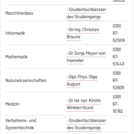
56528
Studienfachberater
Maschinenbau
des Studiengangs
0391
Dr.-Ing. Christian
Informatik
67-
Braune
52506
0391
Dr. Sonja Meyer-von
Mathematik
67-
Haeseler
57443
0391
Dipl.-Phys. Olga
Naturwissenschaften
67-
August
52605
0391
Dr. rer. nat. Kirstin
Medizin
67-
Winkler-Stuck
15762
Verfahrens- und
Studienfachberater
Systemtechnik
des Studiengangs