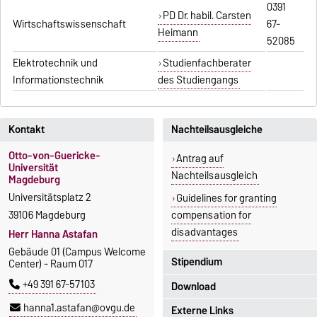
0391
PD Dr. habil. Carsten
Wirtschaftswissenschaft
67-
Heimann
52085
Elektrotechnik und
Studienfachberater
Informationstechnik
des Studiengangs
Kontakt
Nachteilsausgleiche
Otto-von-Guericke-
Antrag auf
Universität
Nachteilsausgleich
Magdeburg
Universitätsplatz 2
Guidelines for granting
39106 Magdeburg
compensation for
disadvantages
Herr Hanna Astafan
Gebäude 01 (Campus Welcome
Stipendium
Center) - Raum 017
+49 391 67-57103
Download
Leonardo-Büro Sachsen-
hanna1.astafan@ovgu.de
Anhalt
Externe Links
Studieren im Ausland