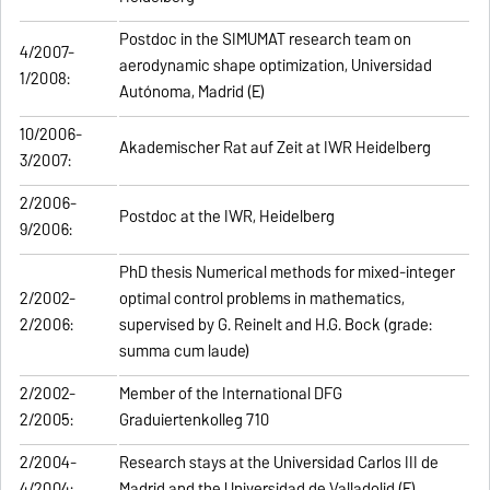
Postdoc in the SIMUMAT research team on
4/2007-
aerodynamic shape optimization, Universidad
1/2008:
Autónoma, Madrid (E)
10/2006-
Akademischer Rat auf Zeit at IWR Heidelberg
3/2007:
2/2006-
Postdoc at the IWR, Heidelberg
9/2006:
PhD thesis Numerical methods for mixed-integer
2/2002-
optimal control problems in mathematics,
2/2006:
supervised by G. Reinelt and H.G. Bock (grade:
summa cum laude)
2/2002-
Member of the International DFG
2/2005:
Graduiertenkolleg 710
2/2004-
Research stays at the Universidad Carlos III de
4/2004:
Madrid and the Universidad de Valladolid (E)