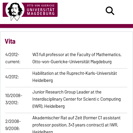
Vita
4/2012-
W3 full professor at the Faculty of Mathematics,
current:
Otto-von-Guericke-Universität Magdeburg
Habilitation at the Ruprecht-Karls-Universität
4/2012:
Heidelberg
Junior Research Group Leader at the
10/2008-
Interdisciplinary Center for Scienti c Computing
3/2012:
(IWR), Heidelberg
Akademischer Rat auf Zeit (former C1 assistant
2/2008-
professor position, 3+3 years contract) at IWR,
9/2008:
Heidelberg