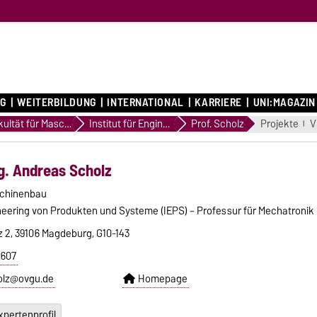
G
WEITERBILDUNG
INTERNATIONAL
KARRIERE
UNI:MAGAZIN
Fakultät für Maschinenbau
Institut für Engineering von Produkten und Systeme
Prof. Scholz
Projekte
V
ng. Andreas Scholz
schinenbau
gineering von Produkten und Systeme (IEPS) – Professur für Mechatronik
z 2, 39106 Magdeburg, G10-143
8607
olz@ovgu.de
Homepage
xpertenprofil