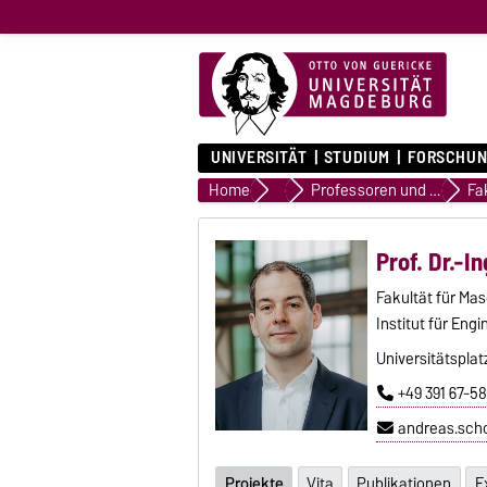
UNIVERSITÄT
STUDIUM
FORSCHUN
Home
Forschungsprofil
Professoren und Professorinnen
Prof. Dr.-I
Fakultät für Ma
Institut für En
Universitätsplat
+49 391 67-5
andreas.sch
Projekte
Vita
Publikationen
E