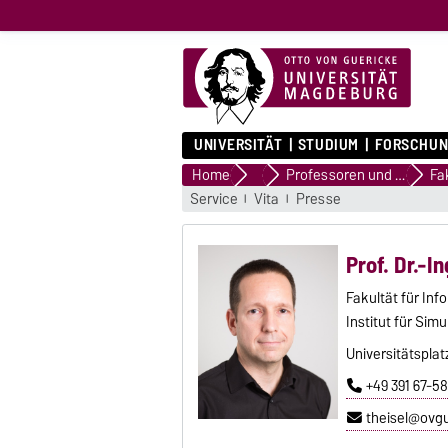
UNIVERSITÄT
STUDIUM
FORSCHUN
Home
Forschungsprofil
Professoren und Professorinnen
Service
Vita
Presse
Prof. Dr.-In
Fakultät für Inf
Institut für Sim
Universitätsplat
+49 391 67-5
theisel@ovg