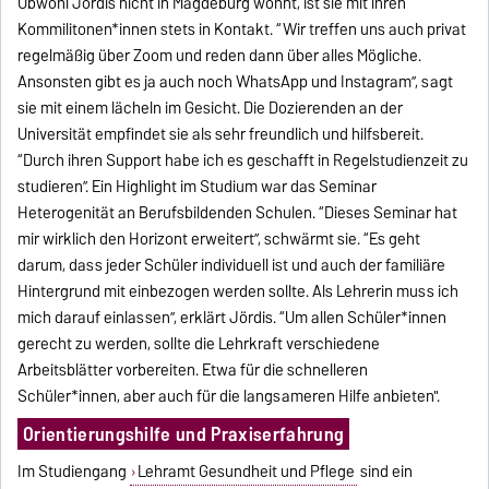
Obwohl Jördis nicht in Magdeburg wohnt, ist sie mit ihren
Kommilitonen*innen stets in Kontakt. “Wir treffen uns auch privat
regelmäßig über Zoom und reden dann über alles Mögliche.
Ansonsten gibt es ja auch noch WhatsApp und Instagram”, sagt
sie mit einem lächeln im Gesicht. Die Dozierenden an der
Universität empfindet sie als sehr freundlich und hilfsbereit.
“Durch ihren Support habe ich es geschafft in Regelstudienzeit zu
studieren”. Ein Highlight im Studium war das Seminar
Heterogenität an Berufsbildenden Schulen. “Dieses Seminar hat
mir wirklich den Horizont erweitert”, schwärmt sie. “Es geht
darum, dass jeder Schüler individuell ist und auch der familiäre
Hintergrund mit einbezogen werden sollte. Als Lehrerin muss ich
mich darauf einlassen”, erklärt Jördis. “Um allen Schüler*innen
gerecht zu werden, sollte die Lehrkraft verschiedene
Arbeitsblätter vorbereiten. Etwa für die schnelleren
Schüler*innen, aber auch für die langsameren Hilfe anbieten".
Orientierungshilfe und Praxiserfahrung
Im Studiengang
Lehramt Gesundheit und Pflege
sind ein