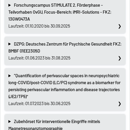
Forschungscampus STIMULATE 2. Förderphase -
Teilvorhaben OvGU, Focus-Bereich: iMRI-Solutions - FKZ:
13GW0473A
Laufzeit: 01.10.2020 bis 30.09.2025
DZPG: Deutsches Zentrum für Psychische Gesundheit FKZ:
BMBF 01EE2305D
Laufzeit: 01.06.2023 bis 31.08.2025
“Quantification of perivascular spaces in neuropsychiatric
long-COVID/post-COVID (LC/PC) syndrome as a biomarker for
persisting perivascular inflammation and disease trajectories
(JE2/TP5)”
Laufzeit: 01.07.2023 bis 30.06.2025
Zubehörset für interventionelle Eingriffe mittels
Magnetresonanztomographie