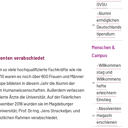
OVGU
Alumni
ermöglichen
»
Deutschlands
tipendium
Menschen &
Campus
venten verabschiedet
Willkommen
 so viele hochqualifizierte Fachkräfte wie nie
stag und
9/10 waren es noch über 600 Frauen und Männer
Willkommens
»
pe bildeten in diesem Jahr die Alumni der
hefte
den Humanwissenschaften. Außerdem verlassen
erleichtern
te Ärzte die Universität. Auf der Feierlichen
Einstieg
vember 2016 wurden sie im Magdeburger
Absolventen
rsität, Prof. Dr.-Ing. Jens Strackeljan, und
»
magazin
festlichen Rahmen verabschiedet.
erschienen