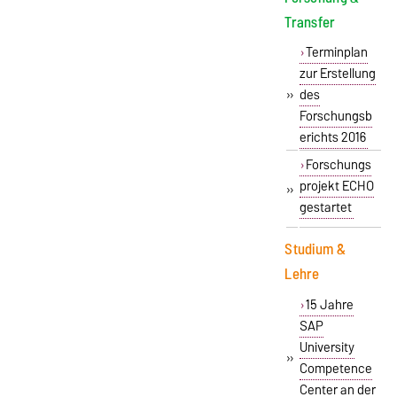
Transfer
Terminplan
zur Erstellung
»
des
Forschungsb
erichts 2016
Forschungs
projekt ECHO
»
gestartet
Studium &
Lehre
15 Jahre
SAP
University
»
Competence
Center an der