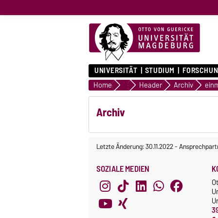
UNIVERSITÄT
STUDIUM
FORSCHUN
Home
Presse & Medien
Header
Archiv
einm
Archiv
Letzte Änderung: 30.11.2022
-
Ansprechpart
SOZIALE MEDIEN
K
O
U
Un
3