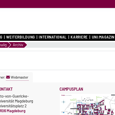
G
WEITERBILDUNG
INTERNATIONAL
KARRIERE
UNI:MAGAZIN
alig
Archiv
ner:
Webmaster
ONTAKT
CAMPUSPLAN
tto-von-Guericke-
niversität Magdeburg
iversitätsplatz 2
9106 Magdeburg