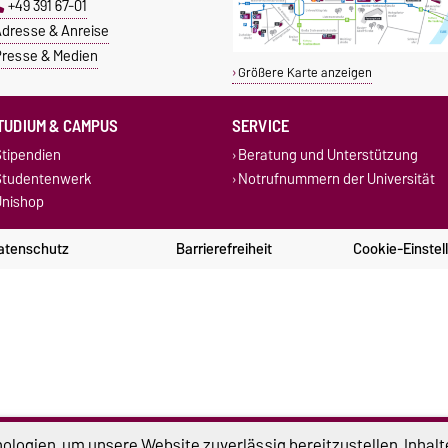
+49 391 67-01
dresse & Anreise
resse & Medien
Größere Karte anzeigen
TUDIUM & CAMPUS
SERVICE
tipendien
Beratung und Unterstützung
Studentenwerk
Notrufnummern der Universität
nishop
atenschutz
Barrierefreiheit
Cookie-Einstel
logien, um unsere Website zuverlässig bereitzustellen, Inhalt