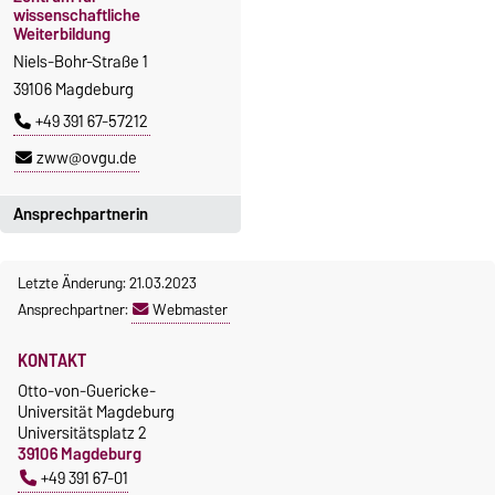
wissenschaftliche
Weiterbildung
Niels-Bohr-Straße 1
39106 Magdeburg
+49 391 67-57212
zww@ovgu.de
Ansprechpartnerin
Yvonne Paarmann
Letzte Änderung: 21.03.2023
+49 391 67-57211
Ansprechpartner:
Webmaster
KONTAKT
Otto-von-Guericke-
Universität Magdeburg
Universitätsplatz 2
39106 Magdeburg
+49 391 67-01