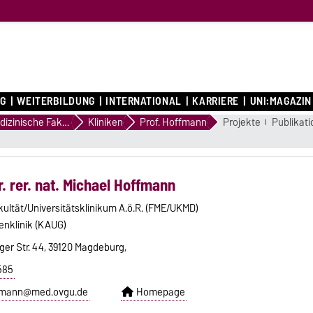
G
WEITERBILDUNG
INTERNATIONAL
KARRIERE
UNI:MAGAZIN
Medizinische Fakultät
Kliniken
Prof. Hoffmann
Projekte
Publikat
Dr. rer. nat. Michael Hoffmann
kultät/Universitätsklinikum A.ö.R. (FME/UKMD)
enklinik (KAUG)
ger Str. 44, 39120 Magdeburg,
585
fmann@med.ovgu.de
Homepage