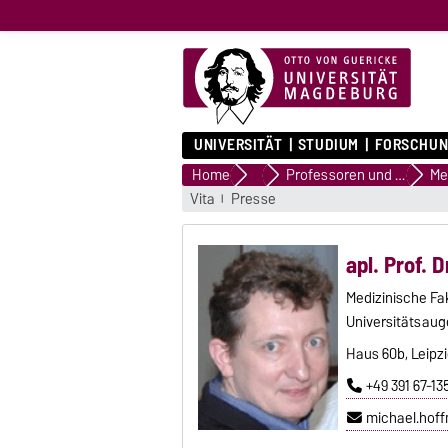
UNIVERSITÄT
STUDIUM
FORSCHUN
Home
Forschungsprofil
Professoren und Professorinnen
Vita
Presse
apl. Prof. 
Medizinische Fa
Universitätsaug
Haus 60b, Leipzi
+49 391 67-13
michael.hof