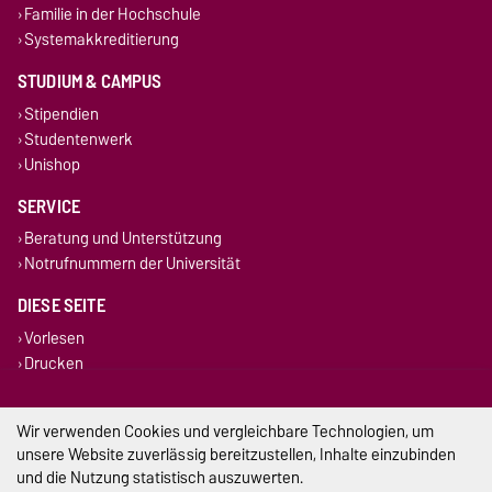
Familie in der Hochschule
Systemakkreditierung
STUDIUM & CAMPUS
Stipendien
Studentenwerk
Unishop
SERVICE
Beratung und Unterstützung
Notrufnummern der Universität
DIESE SEITE
Vorlesen
Drucken
Permalink
Wir verwenden Cookies und vergleichbare Technologien, um
Impressum
unsere Website zuverlässig bereitzustellen, Inhalte einzubinden
und die Nutzung statistisch auszuwerten.
Datenschutz