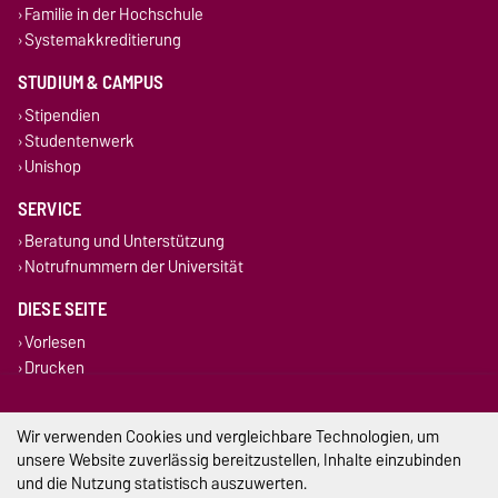
Familie in der Hochschule
Systemakkreditierung
STUDIUM & CAMPUS
Stipendien
Studentenwerk
Unishop
SERVICE
Beratung und Unterstützung
Notrufnummern der Universität
DIESE SEITE
Vorlesen
Drucken
Permalink
Wir verwenden Cookies und vergleichbare Technologien, um
Impressum
unsere Website zuverlässig bereitzustellen, Inhalte einzubinden
und die Nutzung statistisch auszuwerten.
Datenschutz