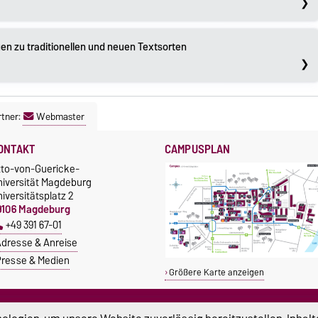
en zu traditionellen und neuen Textsorten
tner:
Webmaster
ONTAKT
CAMPUSPLAN
tto-von-Guericke-
niversität Magdeburg
iversitätsplatz 2
9106 Magdeburg
+49 391 67-01
dresse & Anreise
resse & Medien
Größere Karte anzeigen
TUDIUM & CAMPUS
SERVICE