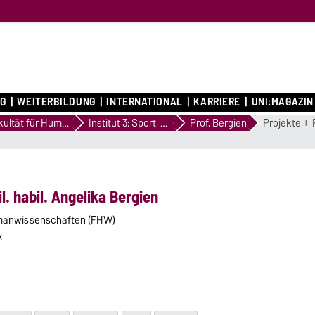
G
WEITERBILDUNG
INTERNATIONAL
KARRIERE
UNI:MAGAZIN
Fakultät für Humanwissenschaften
Institut 3: Sport, Sprache und Philosophie
Prof. Bergien
Projekte
il. habil. Angelika Bergien
umanwissenschaften (FHW)
k