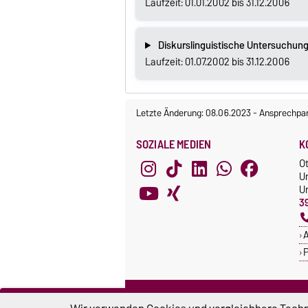
Laufzeit: 01.01.2002 bis 31.12.2006
Diskurslinguistische Untersuchung
Laufzeit: 01.07.2002 bis 31.12.2006
Letzte Änderung: 08.06.2023
-
Ansprechpar
SOZIALE MEDIEN
K
O
U
Un
3
A
P
ZERTIFIKATE
S