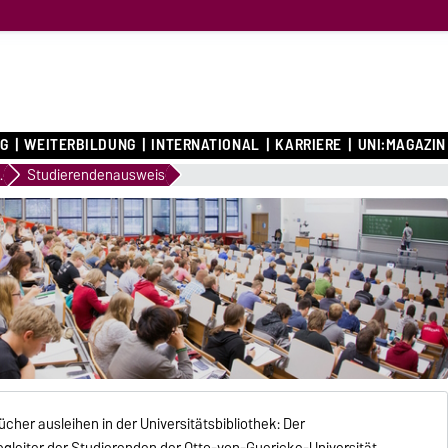
G
WEITERBILDUNG
INTERNATIONAL
KARRIERE
UNI:MAGAZIN
sation
Studierendenausweis
cher ausleihen in der Universitätsbibliothek: Der
egleiter der Studierenden der Otto-von-Guericke-Universität