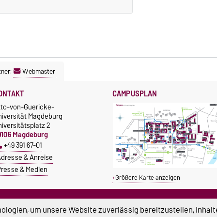
tner:
Webmaster
ONTAKT
CAMPUSPLAN
tto-von-Guericke-
niversität Magdeburg
iversitätsplatz 2
9106 Magdeburg
+49 391 67-01
dresse & Anreise
resse & Medien
Größere Karte anzeigen
TUDIUM & CAMPUS
SERVICE
logien, um unsere Website zuverlässig bereitzustellen, Inhalt