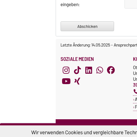
eingeben:
Letzte Änderung: 14.05.2025
-
Ansprechpar
SOZIALE MEDIEN
K
O
U
Un
3
A
P
ZERTIFIKATE
S
Wir verwenden Cookies und vergleichbare Techno