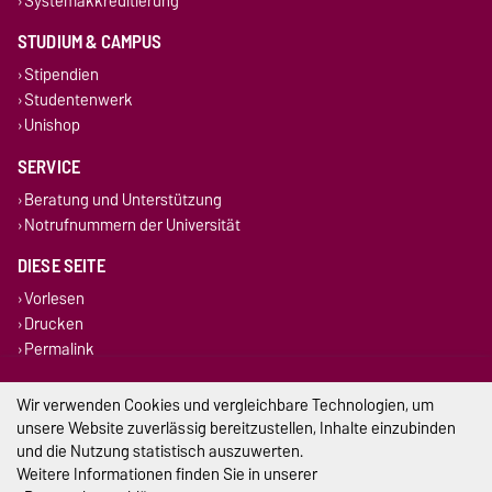
Systemakkreditierung
STUDIUM & CAMPUS
Stipendien
Studentenwerk
Unishop
SERVICE
Beratung und Unterstützung
Notrufnummern der Universität
DIESE SEITE
Vorlesen
Drucken
Permalink
Impressum
Wir verwenden Cookies und vergleichbare Technologien, um
unsere Website zuverlässig bereitzustellen, Inhalte einzubinden
Datenschutz
und die Nutzung statistisch auszuwerten.
Weitere Informationen finden Sie in unserer
Barrierefreiheit