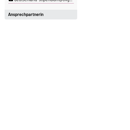
Ansprechpartnerin
Katrin Burgmann
Gebäude 18, Raum 133
+49 391 67-58835
katrin.burgmann@ovgu.de