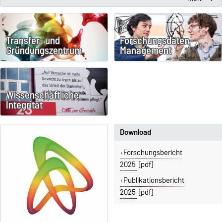
Transfer- und
Forschungsdaten-
Gründungszentrum
Management
Wissenschaftliche
Integrität
Download
Forschungsbericht
2025
[pdf]
Publikationsbericht
2025
[pdf]