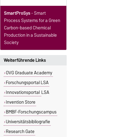
SmartProSys
- Smart
Process Systems for a Green
Carbon-based Chemical
Production in a Sustainable
Society
Weiterführende Links
OVG Graduate Academy
Forschungsportal LSA
Innovationsportal
LSA
Invention Store
BMBF-Forschungscampus
Universitätsbibliografie
Research Gate