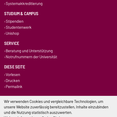
Systemakkreditierung
STUDIUM & CAMPUS
Stipendien
Studentenwerk
Unishop
SERVICE
Beratung und Unterstützung
Notrufnummern der Universität
DIESE SEITE
Vorlesen
Drucken
Permalink
Impressum
Wir verwenden Cookies und vergleichbare Technologien, um
unsere Website zuverlässig bereitzustellen, Inhalte einzubinden
Datenschutz
und die Nutzung statistisch auszuwerten.