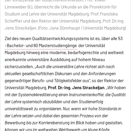
Der Vorsitzende der Gutachterkommission, Prof. Volker
Linneweber (li.), überreicht die Urkunde an die Prorektorin für
Studium und Lehre der Universität Magdeburg, Prof. Franziska
Scheffler und den Rektor der Universität Magdeburg, Prof. Dr.-Ing.
Jens Strackeljan. (Foto: Jana Dünnhaupt / Universität Magdeburg)
Ziel des neuen Qualitätsentwicklungssystems ist es, über alle 53
Bachelor- und 60 Masterstudiengänge
der Universität
Magdeburg hinweg eine moderne, bedarfsgerechte und weltweit
anerkannte universitäre Ausbildung auf hohem Niveau
sicherzustellen.
„Auch die universitäre Lehre richtet sich nach
aktuellen gesellschaftlichen Diskursen und den Anforderungen
gegenwärtiger Berufs- und Tätigkeitsfelder aus“
, so der Rektor der
Universität Magdeburg,
Prof. Dr.-Ing. Jens Strackeljan
.
„Wir haben
mit der Systemakkreditierung einen Instrumentenkoffer, die Qualität
der Lehre systemisch abzubilden und den Studienerfolg
universitätsweit zu organisieren. Nur, wenn wir hohe Standards in
der Lehre setzen und dabei den gesamten Prozess von der
Bewerbung bis zur Karriereberatung im Blick haben und gestalten,
können wir uns im weltweiten Wettbewerb um kluge Köpfe