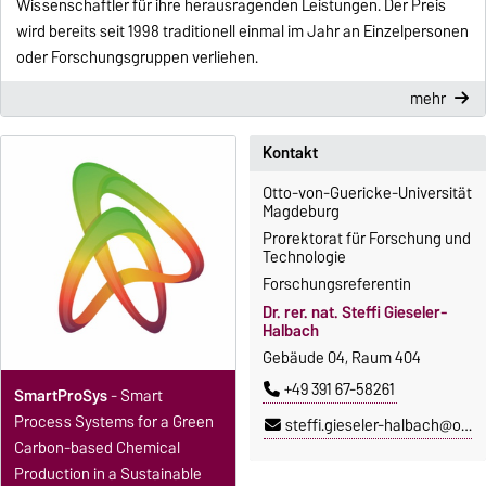
Wissenschaftler für ihre herausragenden Leistungen. Der Preis
wird bereits seit 1998 traditionell einmal im Jahr an Einzelpersonen
oder Forschungsgruppen verliehen.
mehr
Kontakt
Otto-von-Guericke-Universität
Magdeburg
Prorektorat für Forschung und
Technologie
Forschungsreferentin
Dr. rer. nat. Steffi Gieseler-
Halbach
Gebäude 04, Raum 404
+49 391 67-58261
SmartProSys
- Smart
Process Systems for a Green
steffi.gieseler-halbach@ovgu.de
Carbon-based Chemical
Production in a Sustainable