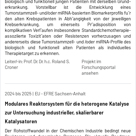
biologisch und funktionell jungen Patienten mit derselben Grund-
erkrankung. Vorstellbar ist die Entwicklung eines
Tumorstammzell- und/oder miRNA-basierten Biomarkerprofils fu¨r
den alten Krebspatienten in Abh¨angigkeit von der jeweiligen
Krebserkrankung, um einerseits Pr¨adisposition von
komplikativen Verl¨aufen insbesondere Standardchemotherapie-
assoziierte Toxizit¨aten oder Resistenzen vorherzusagen und
andererseits diese Tumorstammzell- und /oder miRNA-Profile des
biologisch und funktionell alten Patienten als individuelles
Therapietarget zu erkennen.
Leiter/-in: Prof. Dr. Dr. h.c. Roland S.
Projekt im
Croner
Forschungsportal
ansehen
2024 bis 2025
EU - EFRE Sachsen-Anhalt
Modulares Reaktorsystem für die heterogene Katalyse
zur Untersuchung industrieller, skalierbarer
Katalysatoren
Der Rohstoffwandel in der Chemischen Industrie bedingt neue