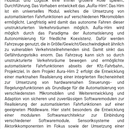
Mobilität und Logistik eine immer größere Rolle spielen.,
Durchführung, Das Vorhaben entwickelt das „AuRa-Hirn“. Das Hirn
ist ein universelles Modul, welches die Umsetzung von
automatisierten Fahrfunktionen auf verschiedenen Mikromobilen
ermöglicht. Langfristig wird damit das autonome Fahren dieser
unstrukturierten Verkehrsräumen möglich. AuRa-Hirn wird
möglich durch das Paradigma der Automatisierung und
Autonomisierung für friedliche Koexistenz. Dafür werden
Fahrzeuge genutzt, die in Größe/Gewicht/Geschwindigkeit ähnlich
zu vulnerablen Verkehrsteilnehmenden sind. Damit sinkt das
Gefährdungsrisiko enorm. Das Fahrzeug kann sich so durch
unstrukturierte Verkehrsräume bewegen und ermöglichte
automatisierte Fahrfunktionen abseits der Kfz.-Fahrbahn.,
Projektziel, In dem Projekt Aura-Hirn 2 erfolgt die Entwicklung
einer marktnahen Realisierung einer integrierten Recheneinheit
zur Umsetzung von hardwarenahen Steuerungs- und
Regelungsfunktionen als Grundlage für die Automatisierung von
verschiedensten Mikromobilen und Weiterentwicklung und
Adaption von sicheren und zuverlässigen Softwaremodulen zur
Realisierung der automatisierten Fahrfunktionen auf einer
geeigneten Middleware. Hier steht besonders die Entwicklung
einer modularen Softwarearchitektur zur Einbindung
verschiedener Softwaremodule, Sensoriksysteme und
Aktorikkomponenten im Fokus sowie der Umsetzung einer