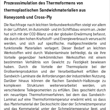
Prozesssimulation des Thermoformens von
thermoplastischen Sandwichmaterialien aus
Honeycomb und Cross-Ply
Die Nachfrage nach leichten Verbundwerkstoffen steigt vor allem
in der Luftfahrt, im Automobil- und im Schiffsbau enorm an. Jeder
hat sich mit der CO2-Bilanz und der globalen Erwärmung befasst,
die durch den hohen Kraftstoff- und Energieverbrauch verursacht
werden, und sich auf spezifische, maßgeschneiderte und
funktionelle Materialien verlagert. Dieser Bedarf an leichten
Werkstoffen wird durch Wabenlaminate befriedigt, da sie ihre
Vorteile gegenüber herkömmlichen Werkstoffen mit einem
bestimmten Verhältnis von Gewicht zu Festigkeit bewiesen
haben. Durch die Vorteile der Thermoplaste bei der
Großserienproduktion und der Verarbeitbarkeit erfüllen die
Sandwich-Laminate die Anforderungen der industriellen Nutzung.
Darüber hinaus können die flachen Sandwich-Halbzeuge zu
komplexen Strukturen weiterverarbeitet werden, um
verschiedene Teilegeometrien zu erfüllen. Dies geschieht durch
ein neuartiges Thermoformverfahren, bei dem das Sandwich-
Laminat auf eine Thermoformtemperatur erwärmt wird, so dass
das Matrixmaterial der Deckschicht über der Schmelztemperatur
und das Kernmaterial unter der Schmelztemperatur liegt, und