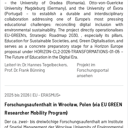
– the University of Oradea (Romania), Otto-von-Guericke
University Magdeburg (Germany), and the University of Évora
(Portugal) – to establish a durable and interdisciplinary
collaboration addressing one of Europe’s most pressing
educational challenges: reconciling digital inclusion with
environmental sustainability. The project directly operationalises
EU-GREEN’s, Strategic Roadmap 2030, , especially its pillars,
Education for Sustainable Societies, and, Green Digitalisation, and
serves as a concrete preparatory stage for a Horizon Europe
proposal under HORIZON-CL2-2026-TRANSFORMATIONS-01-05 –
The Future of Education in the Digital Era.
Leiter/-in: Dr. Hannes Tegelbeckers,
Projekt im
Prof. Dr. Frank Bünning
Forschungsportal
ansehen
2025 bis 2026
EU - ERASMUS+
Forschungsaufenthalt in Wrocław, Polen (via EU GREEN
Researcher Mobility Program)
Der ca. zwei- bis dreiwöchige Forschungsaufenthalt am Institute
of Spatial Management der Wrocław University of Environmental