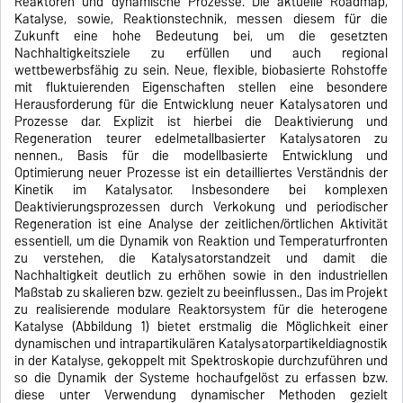
Reaktoren und dynamische Prozesse. Die aktuelle Roadmap,
Katalyse, sowie, Reaktionstechnik, messen diesem für die
Zukunft eine hohe Bedeutung bei, um die gesetzten
Nachhaltigkeitsziele zu erfüllen und auch regional
wettbewerbsfähig zu sein. Neue, flexible, biobasierte Rohstoffe
mit fluktuierenden Eigenschaften stellen eine besondere
Herausforderung für die Entwicklung neuer Katalysatoren und
Prozesse dar. Explizit ist hierbei die Deaktivierung und
Regeneration teurer edelmetallbasierter Katalysatoren zu
nennen., Basis für die modellbasierte Entwicklung und
Optimierung neuer Prozesse ist ein detailliertes Verständnis der
Kinetik im Katalysator. Insbesondere bei komplexen
Deaktivierungsprozessen durch Verkokung und periodischer
Regeneration ist eine Analyse der zeitlichen/örtlichen Aktivität
essentiell, um die Dynamik von Reaktion und Temperaturfronten
zu verstehen, die Katalysatorstandzeit und damit die
Nachhaltigkeit deutlich zu erhöhen sowie in den industriellen
Maßstab zu skalieren bzw. gezielt zu beeinflussen., Das im Projekt
zu realisierende modulare Reaktorsystem für die heterogene
Katalyse (Abbildung 1) bietet erstmalig die Möglichkeit einer
dynamischen und intrapartikulären Katalysatorpartikeldiagnostik
in der Katalyse, gekoppelt mit Spektroskopie durchzuführen und
so die Dynamik der Systeme hochaufgelöst zu erfassen bzw.
diese unter Verwendung dynamischer Methoden gezielt