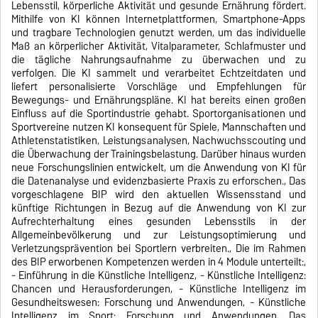
Lebensstil, körperliche Aktivität und gesunde Ernährung fördert.
Mithilfe von KI können Internetplattformen, Smartphone-Apps
und tragbare Technologien genutzt werden, um das individuelle
Maß an körperlicher Aktivität, Vitalparameter, Schlafmuster und
die tägliche Nahrungsaufnahme zu überwachen und zu
verfolgen. Die KI sammelt und verarbeitet Echtzeitdaten und
liefert personalisierte Vorschläge und Empfehlungen für
Bewegungs- und Ernährungspläne. KI hat bereits einen großen
Einfluss auf die Sportindustrie gehabt. Sportorganisationen und
Sportvereine nutzen KI konsequent für Spiele, Mannschaften und
Athletenstatistiken, Leistungsanalysen, Nachwuchsscouting und
die Überwachung der Trainingsbelastung. Darüber hinaus wurden
neue Forschungslinien entwickelt, um die Anwendung von KI für
die Datenanalyse und evidenzbasierte Praxis zu erforschen., Das
vorgeschlagene BIP wird den aktuellen Wissensstand und
künftige Richtungen in Bezug auf die Anwendung von KI zur
Aufrechterhaltung eines gesunden Lebensstils in der
Allgemeinbevölkerung und zur Leistungsoptimierung und
Verletzungsprävention bei Sportlern verbreiten., Die im Rahmen
des BIP erworbenen Kompetenzen werden in 4 Module unterteilt:,
- Einführung in die Künstliche Intelligenz, - Künstliche Intelligenz:
Chancen und Herausforderungen, - Künstliche Intelligenz im
Gesundheitswesen: Forschung und Anwendungen, - Künstliche
Intelligenz im Sport: Forschung und Anwendungen, Das