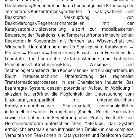
Deaktivierung/Regeneration durch hochaufgelöste Erfassung der
Temperatur-/Konzentrationsgradienten in Katalysatoren und
Reaktoren, Verknüpfung von
Deaktivierungs-/Regenerationsmodellen mit der
Katalysatoraktivitätsverteilung a(t,z,r) zur modellbasierten
Bewertung der Reaktions- und Temperaturfronten in technischen
Reaktoren in Kooperation mit Partnern aus Wissenschaft und
Wirtschaft., Durchführung eines Up-Scalings vom Katalysator →
Reaktor → Prozess → Optimierung, Einsatz in der Forschung des
Lehrstuhls für Chemische Verfahrenstechnik und laufenden
Promotions-/Drittmittelprojekten., Wissens- und
Technologietransfer zu den Kooperations- und Praxispartnern, im
Raum Mitteldeutschland, Unterstützung des regionalen
Transformationsprozesses, in der Chemischen Industrie, Das
beantragte System, dessen potentieller Aufbau in Abbildung 1
skizziert ist, eröffnet die Möglichkeit der Untersuchung vom
Einzelkatalysatorpartikel mit unterschiedlichem
Katalysatordurchmesser (Skalierbarkeit), unterschiedlicher
industriell relevanter Formgebung (Kugeln, Pellets, Extrudate)
sowie die Option der Erweiterung über Profil-, Festbett- und
Membranreaktoren unterschiedlichen Maßstabs., Das System
ermöglicht erstmals einen intrinsischen Einblick in das komplexe
Verhalten von Reaktionen in Katalysatoren und Reaktoren durch