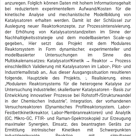
anzuregen. Folglich können Daten mit hohem Informationsgehalt
bei reduziertem experimentellem Aufwand/Kosten für die
kinetische Analyse und mechanistische Modellbildung von
Katalysatoren erhalten werden. Damit ist der Schlüssel zur
Auslegung neuer Reaktorkonzepte, zur Prozessintensivierung,
der Erhöhung von Katalysatorstandzeiten im Sinne der
Nachhaltigkeitsstrategie und dem modellbasierten Scale-up
gegeben., Hier setzt das Projekt mit dem Modulares
Reaktorsystem in Form dynamischer, experimenteller und
modellbasierter Untersuchungen im Sinne des
Multiskalenansatzes: Katalysator/Kinetik → Reaktor → Prozess
einschließlich Validierung mit Katalysatoren im Labor-, Pilot- und
Industriemaßstab an., Aus dieser Ausgangssituation resultieren
folgende, Hauptziele des Projekts, :, Realisierung, eines
„Modularen Reaktorsystems für die heterogene Katalyse zur
Untersuchung industrieller, skalierbarer Katalysatoren - Basis zur
Entwicklung innovativer Prozesse bei Rohstoff-/Strukturwandel
in der Chemischen Industrie“, Integration, der vorhandenen
Versuchsreaktoren (Dynamisches Profilreaktorsystem, Labor-
Festbettkinetikreaktor, Labor-Membranreaktoren) und Analytik
(GC, Mikro-GC, FTIR- und Raman-Spektroskopie) zur Erzeugung
maximaler Synergien, Einsatz, des beantragten Geräts zur
Ermittlung intrinsischer Kinetiken mit Schwerpunkten
industrierelevante Reaktion mit simultaner