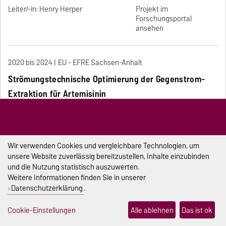
Leiter/-in: Henry Herper
Projekt im
Forschungsportal
ansehen
2020 bis 2024
EU - EFRE Sachsen-Anhalt
Strömungstechnische Optimierung der Gegenstrom-
Extraktion für Artemisinin
In diesem Projekt wird die Anwendung eines Gegenstrom-
Extraktors untersucht, um Artemisinin aus, Artemisia Annua,
Blättern gewinnen zu können; Artemisinin ist als Heilmittel gegen
Malaria höchst wertvoll. Die Verweilzeiten (RTD: Residence Time
Wir verwenden Cookies und vergleichbare Technologien, um
Distribution) der Fest- und der Flüssiggase im Reaktor sind
unsere Website zuverlässig bereitzustellen, Inhalte einzubinden
essentiell, um den Prozess zu verstehen und die Effizienz der
und die Nutzung statistisch auszuwerten.
Abtrennung zu steigern. Die Arbeit beinhaltet sowohl numerische
wie auch experimentelle Untersuchungen zur Bestimmung der
Weitere Informationen finden Sie in unserer
RTD, auf Basis der Computational Fluid Dynamics (CFD) einerseits,
Datenschutzerklärung
.
mit einem optisch durchsichtigen Reaktor auf der anderen Seite.
Leiter/-in: Dominique Thévenin
Projekt im
Cookie-Einstellungen
Alle ablehnen
Das ist ok
Forschungsportal