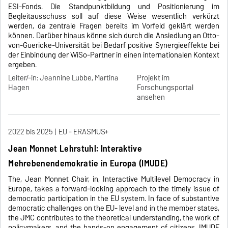
ESI-Fonds. Die Standpunktbildung und Positionierung im
Begleitausschuss soll auf diese Weise wesentlich verkürzt
werden, da zentrale Fragen bereits im Vorfeld geklärt werden
können. Darüber hinaus könne sich durch die Ansiedlung an Otto-
von-Guericke-Universität bei Bedarf positive Synergieeffekte bei
der Einbindung der WiSo-Partner in einen internationalen Kontext
ergeben.
Leiter/-in: Jeannine Lubbe, Martina
Projekt im
Hagen
Forschungsportal
ansehen
2022 bis 2025
EU - ERASMUS+
Jean Monnet Lehrstuhl: Interaktive
Mehrebenendemokratie in Europa (IMUDE)
The, Jean Monnet Chair, in, Interactive Multilevel Democracy in
Europe, takes a forward-looking approach to the timely issue of
democratic participation in the EU system. In face of substantive
democratic challenges on the EU- level and in the member states,
the JMC contributes to the theoretical understanding, the work of
policymakers, and the hands-on engagement of citizens. IMUDE