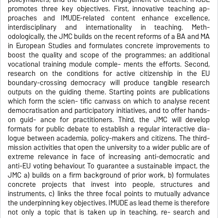
promotes three key objectives. First, innovative teaching ap-
proaches and IMUDE-related content enhance excellence,
interdisciplinary and internationality in teaching. Meth-
odologically, the JMC builds on the recent reforms of a BA and MA
in European Studies and formulates concrete improvements to
boost the quality and scope of the programmes; an additional
vocational training module comple- ments the efforts. Second,
research on the conditions for active citizenship in the EU
boundary-crossing democracy will produce tangible research
outputs on the guiding theme. Starting points are publications
which form the scien- tific canvass on which to analyse recent
democratisation and participatory initiatives, and to offer hands-
on guid- ance for practitioners. Third, the JMC will develop
formats for public debate to establish a regular interactive dia-
logue between academia, policy-makers and citizens. The third-
mission activities that open the university to a wider public are of
extreme relevance in face of increasing anti-democratic and
anti-EU voting behaviour. To guarantee a sustainable impact, the
JMC a) builds on a firm background of prior work, b) formulates
concrete projects that invest into people, structures and
instruments, c) links the three focal points to mutually advance
the underpinning key objectives. IMUDE as lead theme is therefore
not only a topic that is taken up in teaching, re- search and