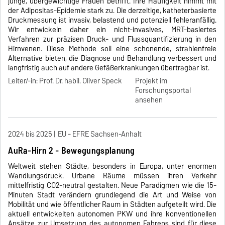
junge, übergewichtige Frauen betrifft. Ihre Häufigkeit nimmt mit
der Adipositas-Epidemie stark zu. Die derzeitige, katheterbasierte
Druckmessung ist invasiv, belastend und potenziell fehleranfällig.
Wir entwickeln daher ein nicht-invasives, MRT-basiertes
Verfahren zur präzisen Druck- und Flussquantifizierung in den
Hirnvenen. Diese Methode soll eine schonende, strahlenfreie
Alternative bieten, die Diagnose und Behandlung verbessert und
langfristig auch auf andere Gefäßerkrankungen übertragbar ist.
Leiter/-in: Prof. Dr. habil. Oliver Speck
Projekt im
Forschungsportal
ansehen
2024 bis 2025
EU - EFRE Sachsen-Anhalt
AuRa-Hirn 2 - Bewegungsplanung
Weltweit stehen Städte, besonders in Europa, unter enormen
Wandlungsdruck. Urbane Räume müssen ihren Verkehr
mittelfristig CO2-neutral gestalten. Neue Paradigmen wie die 15-
Minuten Stadt verändern grundlegend die Art und Weise von
Mobilität und wie öffentlicher Raum in Städten aufgeteilt wird. Die
aktuell entwickelten autonomen PKW und ihre konventionellen
Ansätze zur Umsetzung des autonomen Fahrens sind für diese