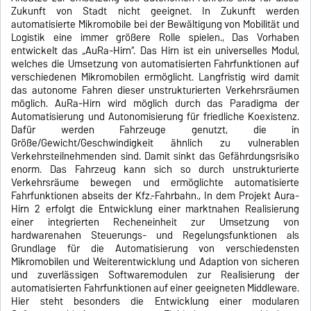
Zukunft von Stadt nicht geeignet. In Zukunft werden
automatisierte Mikromobile bei der Bewältigung von Mobilität und
Logistik eine immer größere Rolle spielen., Das Vorhaben
entwickelt das „AuRa-Hirn“. Das Hirn ist ein universelles Modul,
welches die Umsetzung von automatisierten Fahrfunktionen auf
verschiedenen Mikromobilen ermöglicht. Langfristig wird damit
das autonome Fahren dieser unstrukturierten Verkehrsräumen
möglich. AuRa-Hirn wird möglich durch das Paradigma der
Automatisierung und Autonomisierung für friedliche Koexistenz.
Dafür werden Fahrzeuge genutzt, die in
Größe/Gewicht/Geschwindigkeit ähnlich zu vulnerablen
Verkehrsteilnehmenden sind. Damit sinkt das Gefährdungsrisiko
enorm. Das Fahrzeug kann sich so durch unstrukturierte
Verkehrsräume bewegen und ermöglichte automatisierte
Fahrfunktionen abseits der Kfz.-Fahrbahn., In dem Projekt Aura-
Hirn 2 erfolgt die Entwicklung einer marktnahen Realisierung
einer integrierten Recheneinheit zur Umsetzung von
hardwarenahen Steuerungs- und Regelungsfunktionen als
Grundlage für die Automatisierung von verschiedensten
Mikromobilen und Weiterentwicklung und Adaption von sicheren
und zuverlässigen Softwaremodulen zur Realisierung der
automatisierten Fahrfunktionen auf einer geeigneten Middleware.
Hier steht besonders die Entwicklung einer modularen