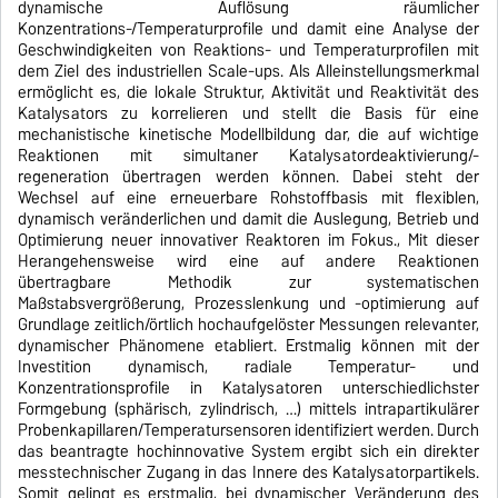
dynamische Auflösung räumlicher
Konzentrations-/Temperaturprofile und damit eine Analyse der
Geschwindigkeiten von Reaktions- und Temperaturprofilen mit
dem Ziel des industriellen Scale-ups. Als Alleinstellungsmerkmal
ermöglicht es, die lokale Struktur, Aktivität und Reaktivität des
Katalysators zu korrelieren und stellt die Basis für eine
mechanistische kinetische Modellbildung dar, die auf wichtige
Reaktionen mit simultaner Katalysatordeaktivierung/-
regeneration übertragen werden können. Dabei steht der
Wechsel auf eine erneuerbare Rohstoffbasis mit flexiblen,
dynamisch veränderlichen und damit die Auslegung, Betrieb und
Optimierung neuer innovativer Reaktoren im Fokus., Mit dieser
Herangehensweise wird eine auf andere Reaktionen
übertragbare Methodik zur systematischen
Maßstabsvergrößerung, Prozesslenkung und -optimierung auf
Grundlage zeitlich/örtlich hochaufgelöster Messungen relevanter,
dynamischer Phänomene etabliert. Erstmalig können mit der
Investition dynamisch, radiale Temperatur- und
Konzentrationsprofile in Katalysatoren unterschiedlichster
Formgebung (sphärisch, zylindrisch, …) mittels intrapartikulärer
Probenkapillaren/Temperatursensoren identifiziert werden. Durch
das beantragte hochinnovative System ergibt sich ein direkter
messtechnischer Zugang in das Innere des Katalysatorpartikels.
Somit gelingt es erstmalig, bei dynamischer Veränderung des