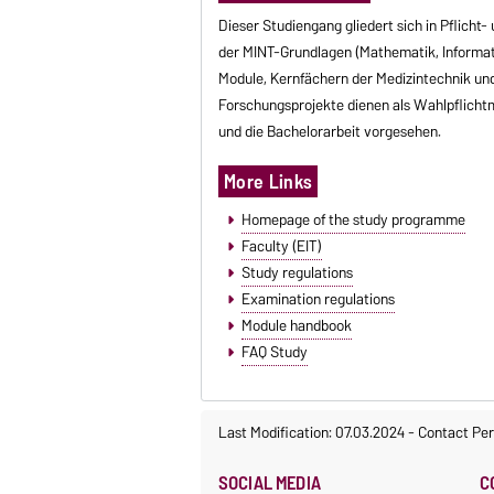
Dieser Studiengang gliedert sich in Pflich
der MINT-Grundlagen (Mathematik, Informat
Module, Kernfächern der Medizintechnik un
Forschungsprojekte dienen als Wahlpflichtm
und die Bachelorarbeit vorgesehen.
More Links
Homepage of the study programme
Faculty (EIT)
Study regulations
Examination regulations
Module handbook
FAQ Study
Last Modification: 07.03.2024
-
Contact Per
SOCIAL MEDIA
C