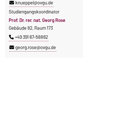
knueppel@ovgu.de
Studiengangskoordinator
Prof. Dr. rer. nat. Georg Rose
Gebäude 82, Raum 173
+49 391 67-58862
georg.rose@ovgu.de