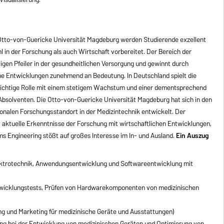
Otto-von-Guericke Universität Magdeburg werden Studierende exzellent
in der Forschung als auch Wirtschaft vorbereitet. Der Bereich der
igen Pfeiler in der gesundheitlichen Versorgung und gewinnt durch
he Entwicklungen zunehmend an Bedeutung. In Deutschland spielt die
wichtige Rolle mit einem stetigem Wachstum und einer dementsprechend
Absolventen. Die Otto-von-Guericke Universität Magdeburg hat sich in den
ionalen Forschungsstandort in der Medizintechnik entwickelt. Der
 aktuelle Erkenntnisse der Forschung mit wirtschaftlichen Entwicklungen,
s Engineering stößt auf großes Interesse im In- und Ausland.
Ein Auszug
ektrotechnik, Anwendungsentwicklung und Softwareentwicklung mit
twicklungstests, Prüfen von Hardwarekomponenten von medizinischen
g und Marketing für medizinische Geräte und Ausstattungen)
ng bei der Entwicklung von medizinischen Geräten und Optimierung von