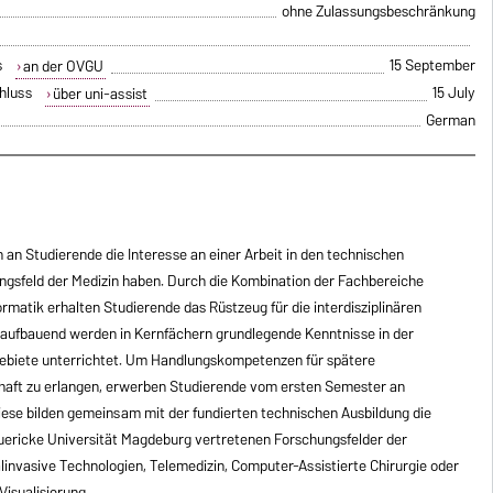
ohne Zulassungsbeschränkung
s
15 September
an der OVGU
hluss
15 July
über uni-assist
German
 an Studierende die Interesse an einer Arbeit in den technischen
gsfeld der Medizin haben. Durch die Kombination der Fachbereiche
rmatik erhalten Studierende das Rüstzeug für die interdisziplinären
aufbauend werden in Kernfächern grundlegende Kenntnisse in der
gebiete unterrichtet. Um Handlungskompetenzen für spätere
haft zu erlangen, erwerben Studierende vom ersten Semester an
iese bilden gemeinsam mit der fundierten technischen Ausbildung die
uericke Universität Magdeburg vertretenen Forschungsfelder der
linvasive Technologien, Telemedizin, Computer-Assistierte Chirurgie oder
Visualisierung.