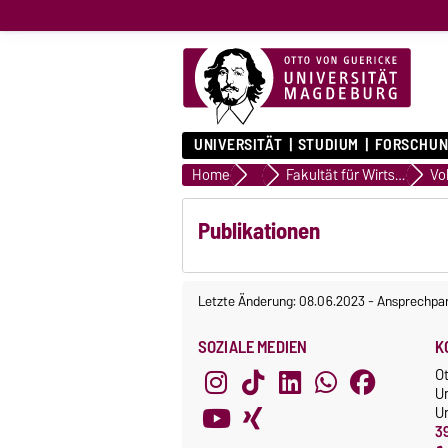
UNIVERSITÄT
STUDIUM
FORSCHUN
Home
Professoren und Professorinn
Fakultät für Wirtschaftswissenschaft
Publikationen
Letzte Änderung: 08.06.2023
-
Ansprechpar
SOZIALE MEDIEN
K
O
U
Un
3