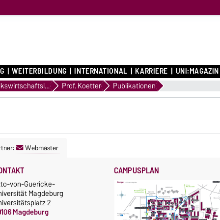
G
WEITERBILDUNG
INTERNATIONAL
KARRIERE
UNI:MAGAZIN
en
Volkswirtschaftslehre
Prof. Koetter
Publikationen
tner:
Webmaster
ONTAKT
CAMPUSPLAN
tto-von-Guericke-
niversität Magdeburg
iversitätsplatz 2
9106 Magdeburg