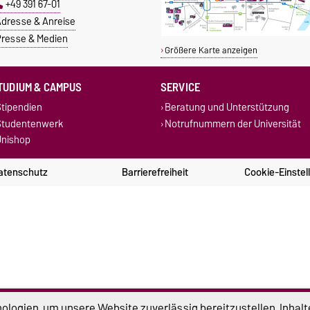
+49 391 67-01
dresse & Anreise
resse & Medien
Größere Karte anzeigen
TUDIUM & CAMPUS
SERVICE
tipendien
Beratung und Unterstützung
Studentenwerk
Notrufnummern der Universität
nishop
atenschutz
Barrierefreiheit
Cookie-Einstel
logien, um unsere Website zuverlässig bereitzustellen, Inhalt