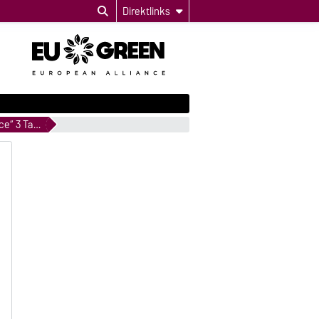
Direktlinks
25.-27.09.2025 - ExploreScience“ 3 Tage voller Forschergeist, Neugier und Begeisterung für MINT