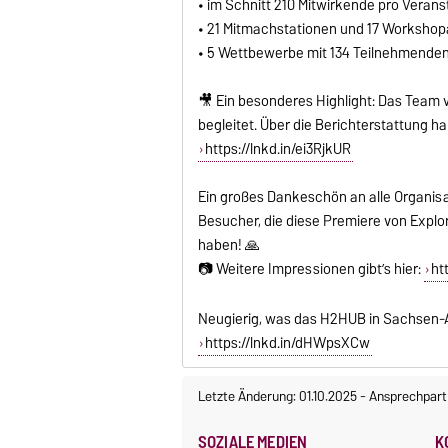
• im Schnitt 210 Mitwirkende pro Veran
• 21 Mitmachstationen und 17 Workshop
• 5 Wettbewerbe mit 134 Teilnehmende
🎥 Ein besonderes Highlight: Das Team 
begleitet. Über die Berichterstattung ha
https://lnkd.in/ei3RjkUR
Ein großes Dankeschön an alle Organisa
Besucher, die diese Premiere von Expl
haben! 🙏
📷 Weitere Impressionen gibt’s hier:
ht
Neugierig, was das H2HUB in Sachsen-Anh
https://lnkd.in/dHWpsXCw
Letzte Änderung: 01.10.2025
-
Ansprechpart
SOZIALE MEDIEN
K