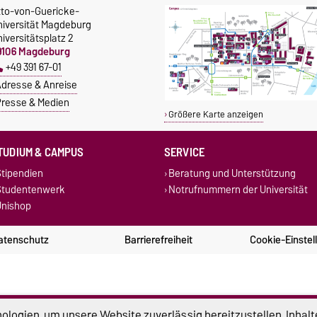
tto-von-Guericke-
niversität Magdeburg
iversitätsplatz 2
9106 Magdeburg
+49 391 67-01
dresse & Anreise
resse & Medien
Größere Karte anzeigen
TUDIUM & CAMPUS
SERVICE
tipendien
Beratung und Unterstützung
Studentenwerk
Notrufnummern der Universität
nishop
atenschutz
Barrierefreiheit
Cookie-Einstel
logien, um unsere Website zuverlässig bereitzustellen, Inhalt