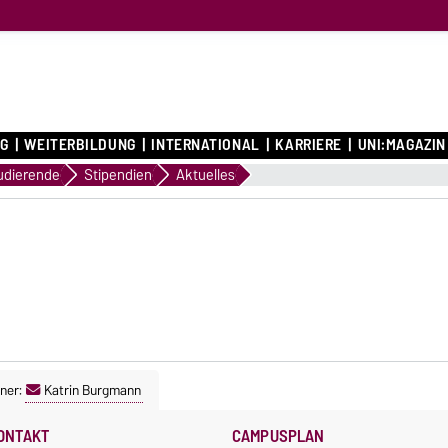
G
WEITERBILDUNG
INTERNATIONAL
KARRIERE
UNI:MAGAZIN
arketing
udierende
Stipendien
Aktuelles
ner:
Katrin Burgmann
ONTAKT
CAMPUSPLAN