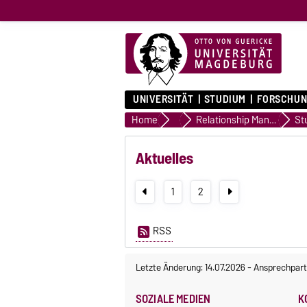
UNIVERSITÄT
STUDIUM
FORSCHUN
Home
Medien, Kommunikation und M
Relationship Management
St
Aktuelles
1
2
RSS
Letzte Änderung: 14.07.2026
-
Ansprechpart
SOZIALE MEDIEN
K