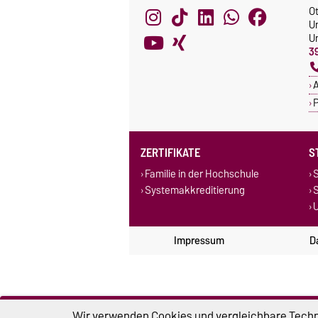
O
U
Un
3
A
P
ZERTIFIKATE
S
Familie in der Hochschule
S
Systemakkreditierung
U
Impressum
D
Wir verwenden Cookies und vergleichbare Techno