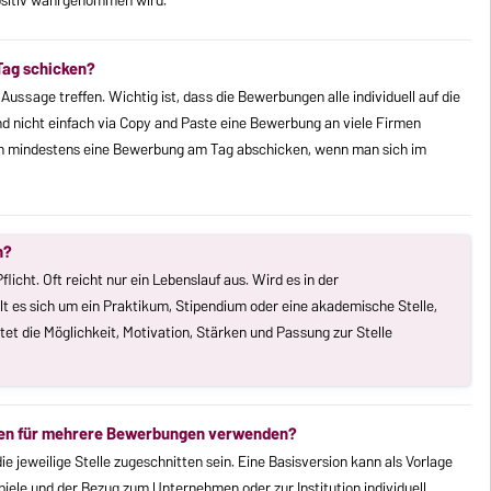
ositiv wahrgenommen wird.
Tag schicken?
ussage treffen. Wichtig ist, dass die Bewerbungen alle individuell auf die
 nicht einfach via Copy and Paste eine Bewerbung an viele Firmen
och mindestens eine Bewerbung am Tag abschicken, wenn man sich im
n?
licht. Oft reicht nur ein Lebenslauf aus. Wird es in der
t es sich um ein Praktikum, Stipendium oder eine akademische Stelle,
etet die Möglichkeit, Motivation, Stärken und Passung zur Stelle
iben für mehrere Bewerbungen verwenden?
ie jeweilige Stelle zugeschnitten sein. Eine Basisversion kann als Vorlage
piele und der Bezug zum Unternehmen oder zur Institution individuell