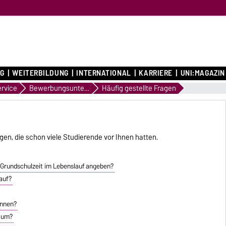
G
WEITERBILDUNG
INTERNATIONAL
KARRIERE
UNI:MAGAZIN
ervice
Bewerbungsunterlagen
Häufig gestellte Fragen
agen, die schon viele Studierende vor Ihnen hatten.
 Grundschulzeit im Lebenslauf angeben?
auf?
ennen?
f um?