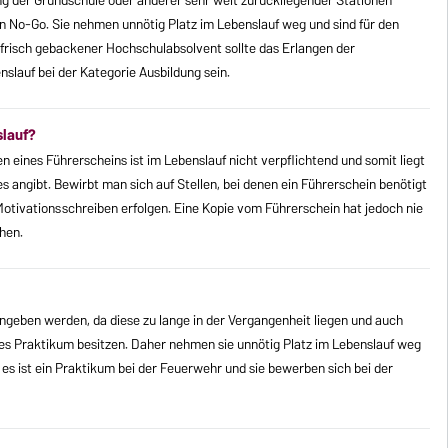
ng der Grundschule oder anderer sehr weit zurückliegender Stationen
in No-Go. Sie nehmen unnötig Platz im Lebenslauf weg und sind für den
s frisch gebackener Hochschulabsolvent sollte das Erlangen der
nslauf bei der Kategorie Ausbildung sein.
slauf?
 eines Führerscheins ist im Lebenslauf nicht verpflichtend und somit liegt
s angibt. Bewirbt man sich auf Stellen, bei denen ein Führerschein benötigt
 Motivationsschreiben erfolgen. Eine Kopie vom Führerschein hat jedoch nie
hen.
angeben werden, da diese zu lange in der Vergangenheit liegen und auch
les Praktikum besitzen. Daher nehmen sie unnötig Platz im Lebenslauf weg
 es ist ein Praktikum bei der Feuerwehr und sie bewerben sich bei der