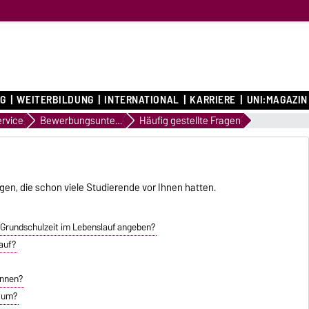
G
WEITERBILDUNG
INTERNATIONAL
KARRIERE
UNI:MAGAZIN
ervice
Bewerbungsunterlagen
Häufig gestellte Fragen
agen, die schon viele Studierende vor Ihnen hatten.
 Grundschulzeit im Lebenslauf angeben?
auf?
ennen?
f um?