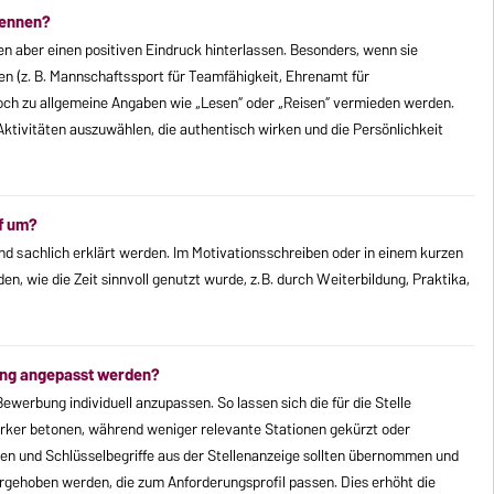
nennen?
n aber einen positiven Eindruck hinterlassen. Besonders, wenn sie
en (z. B. Mannschaftssport für Teamfähigkeit, Ehrenamt für
och zu allgemeine Angaben wie „Lesen“ oder „Reisen“ vermieden werden.
Aktivitäten auszuwählen, die authentisch wirken und die Persönlichkeit
f um?
nd sachlich erklärt werden. Im Motivationsschreiben oder in einem kurzen
, wie die Zeit sinnvoll genutzt wurde, z. B. durch Weiterbildung, Praktika,
ung angepasst werden?
Bewerbung individuell anzupassen. So lassen sich die für die Stelle
rker betonen, während weniger relevante Stationen gekürzt oder
n und Schlüsselbegriffe aus der Stellenanzeige sollten übernommen und
rgehoben werden, die zum Anforderungsprofil passen. Dies erhöht die