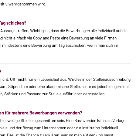
ositiv wahrgenommen wird.
Tag schicken?
ussage treffen. Wichtig ist, dass die Bewerbungen alle individuell auf die
 nicht einfach via Copy and Paste eine Bewerbung an viele Firmen
och mindestens eine Bewerbung am Tag abschicken, wenn man sich im
?
licht. Oft reicht nur ein Lebenslauf aus. Wird es in der Stellenausschreibung
kum, Stipendium oder eine akademische Stelle, sollte es jedoch eingereicht
on, Stärken und Passung zur Stelle ausführlicher darzustellen.
iben für mehrere Bewerbungen verwenden?
ie jeweilige Stelle zugeschnitten sein. Eine Basisversion kann als Vorlage
piele und der Bezug zum Unternehmen oder zur Institution individuell
n. Das ist die Chance zu erklären, warum man auf den Job passt.