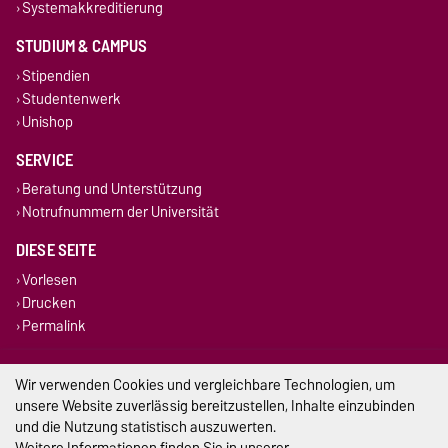
Systemakkreditierung
STUDIUM & CAMPUS
Stipendien
Studentenwerk
Unishop
SERVICE
Beratung und Unterstützung
Notrufnummern der Universität
DIESE SEITE
Vorlesen
Drucken
Permalink
Impressum
Wir verwenden Cookies und vergleichbare Technologien, um
unsere Website zuverlässig bereitzustellen, Inhalte einzubinden
Datenschutz
und die Nutzung statistisch auszuwerten.
Weitere Informationen finden Sie in unserer