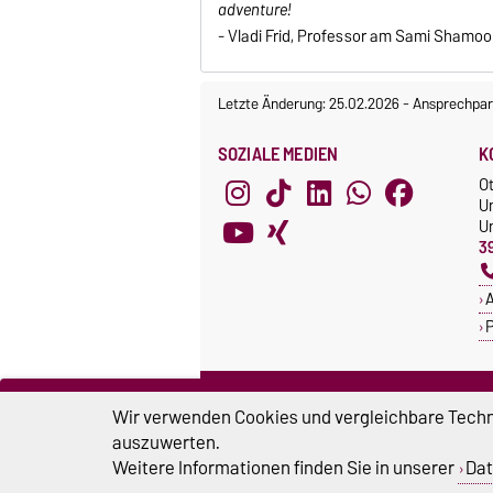
adventure!
- Vladi Frid, Professor am Sami Shamoo
Letzte Änderung: 25.02.2026
-
Ansprechpar
SOZIALE MEDIEN
K
O
U
Un
3
A
P
ZERTIFIKATE
S
Wir verwenden Cookies und vergleichbare Techno
Familie in der Hochschule
S
auszuwerten.
Systemakkreditierung
Weitere Informationen finden Sie in unserer
Dat
U