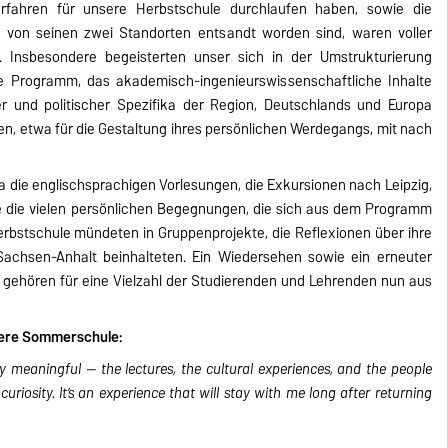
erfahren für unsere Herbstschule durchlaufen haben, sowie die
von seinen zwei Standorten entsandt worden sind, waren voller
t. Insbesondere begeisterten unser sich in der Umstrukturierung
ge Programm, das akademisch-ingenieurswissenschaftliche Inhalte
aler und politischer Spezifika der Region, Deutschlands und Europa
en, etwa für die Gestaltung ihres persönlichen Werdegangs, mit nach
ie englischsprachigen Vorlesungen, die Exkursionen nach Leipzig,
e die vielen persönlichen Begegnungen, die sich aus dem Programm
rbstschule mündeten in Gruppenprojekte, die Reflexionen über ihre
Sachsen-Anhalt beinhalteten. Ein Wiedersehen sowie ein erneuter
ehören für eine Vielzahl der Studierenden und Lehrenden nun aus
sere Sommerschule:
 meaningful — the lectures, the cultural experiences, and the people
riosity. It’s an experience that will stay with me long after returning