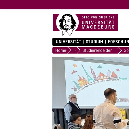
UNIVERSITÄT
STUDIUM
FORSCHUN
Home
Outgoing - Wege in die Welt
Studierende der OVGU
So