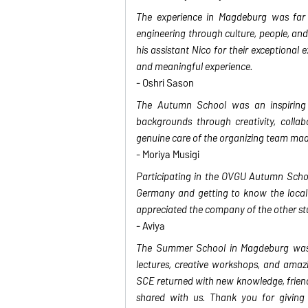
The experience in Magdeburg was far 
engineering through culture, people, an
his assistant Nico for their exceptional 
and meaningful experience.
- Oshri Sason
The Autumn School was an inspiring 
backgrounds through creativity, collab
genuine care of the organizing team mad
- Moriya Musigi
Participating in the OVGU Autumn Schoo
Germany and getting to know the local c
appreciated the company of the other stu
- Aviya
The Summer School in Magdeburg was an
lectures, creative workshops, and amaz
SCE returned with new knowledge, friend
shared with us. Thank you for giving