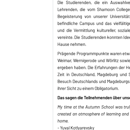
Die Studierenden, die ein Auswahlv
Lehrenden, die vom Shamoon College 
Begeisterung von unserer Universitä
befindliche Campus und das vielfälti
und die Vermittlung kultureller, sozi
vereinte. Die Studierenden konnten Ide
Hause nehmen.
Prägende Programmpunkte waren etwa d
Weimar, Wernigerode und Wörlitz sowi
ergeben haben. Die Erfahrungen der He
Zeit in Deutschland, Magdeburg und 
Besuch Deutschlands und Magdeburgs g
ihrer Sicht zu einem Obligatorium.
Das sagen die Teilnehmenden über un
My time at the Autumn School was truly
created an atmosphere of learning and cu
home.
- Yuval Kotlyarevsky