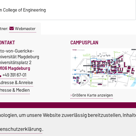
n College of Engineering
tner:
Webmaster
ONTAKT
CAMPUSPLAN
tto-von-Guericke-
niversität Magdeburg
iversitätsplatz 2
9106 Magdeburg
+49 391 67-01
dresse & Anreise
resse & Medien
Größere Karte anzeigen
TUDIUM & CAMPUS
SERVICE
logien, um unsere Website zuverlässig bereitzustellen, Inhalt
tipendien
Beratung und Unterstützung
Studentenwerk
Notrufnummern der Universität
enschutzerklärung
.
nishop