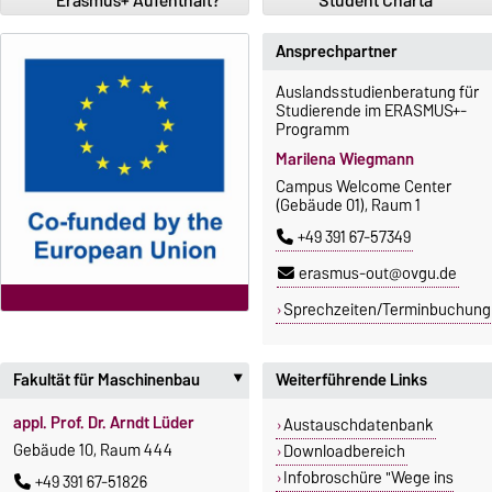
Erasmus+ Aufenthalt?
Student Charta
Ansprechpartner
Auslandsstudienberatung für
Studierende im ERASMUS+-
Programm
Marilena Wiegmann
Campus Welcome Center
(Gebäude 01), Raum 1
+49 391 67-57349
erasmus-out@ovgu.de
Sprechzeiten/Terminbuchung
Fakultät für Maschinenbau
Weiterführende Links
‣
appl. Prof. Dr. Arndt Lüder
Austauschdatenbank
Gebäude 10, Raum 444
Downloadbereich
Infobroschüre "Wege ins
+49 391 67-51826